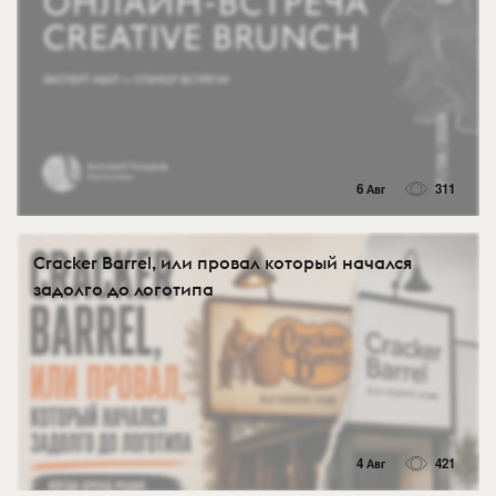
6 Авг
311
Cracker Barrel, или провал который начался
задолго до логотипа
4 Авг
421