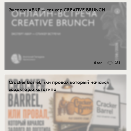
Эксперт АБКР — спикер CREATIVE BRUNCH
6 Авг
351
Cracker Barrel, или провал который начался
задолго до логотипа