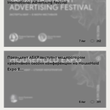
International Advertising Festival
7 Авг
262
Президент АБКР выступит модератором
креативной сессии конференции на HouseHold
Expo 2...
6 Авг
391