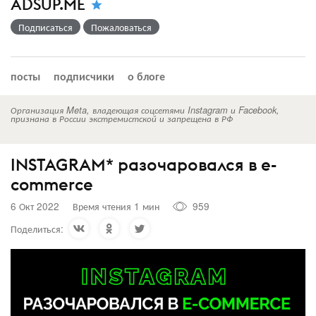
ADSUP.ME
Подписаться
Пожаловаться
посты
подписчики
о блоге
Организация Meta, владеющая соцсетями Instagram и Facebook,
признана в России экстремистской и запрещена в РФ
INSTAGRAM* разочаровался в e-
commerce
6 Окт 2022
Время чтения 1 мин
959
Поделиться: