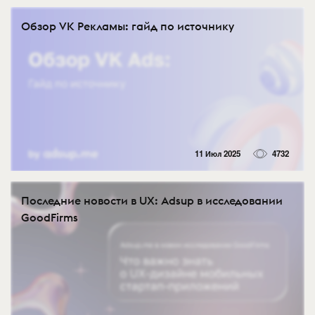
Обзор VK Рекламы: гайд по источнику
11 Июл 2025
4732
Последние новости в UX: Adsup в исследовании
GoodFirms