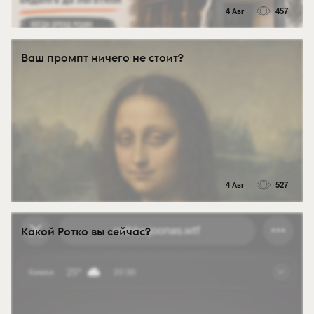
4 Авг
457
Ваш промпт ничего не стоит?
4 Авг
527
Какой Ротко вы сейчас?