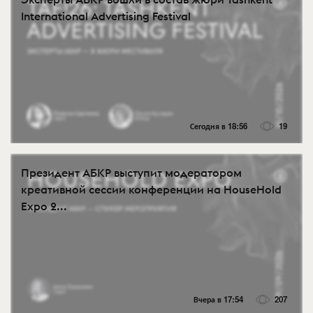
International Advertising Festival
Сегодня в 18:56
19
Президент АБКР выступит модератором
креативной сессии конференции на HouseHold
Expo 2...
Вчера в 17:54
207