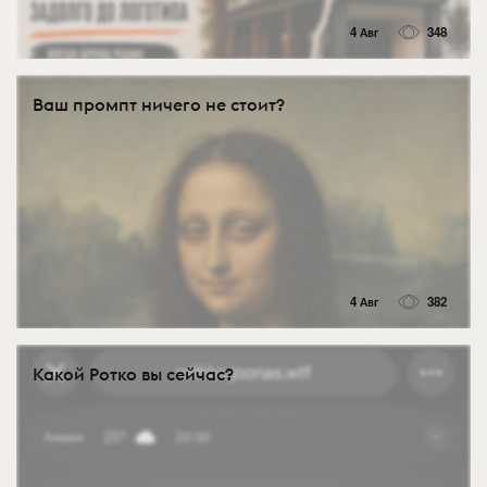
4 Авг
348
Ваш промпт ничего не стоит?
4 Авг
382
Какой Ротко вы сейчас?