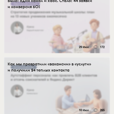
Было: один канал и хаос. Стало: 44 заявки
и конверсия 60%
29 Июл
172
Как мы превратили «вакансии» в «услуги»
и получили 24 теплых контакта
10 Июл
265