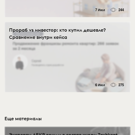
7 Июл
244
Прораб vs инвестор: кто купил дешевле?
Сравнение внутри кейса
6 Июл
275
Еще материалы
Эксперты АБКР вошли в состав жюри Tashkent