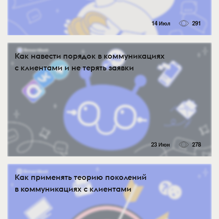
14 Июл
291
Как навести порядок в коммуникациях
с клиентами и не терять заявки
23 Июн
278
Как применять теорию поколений
в коммуникациях с клиентами