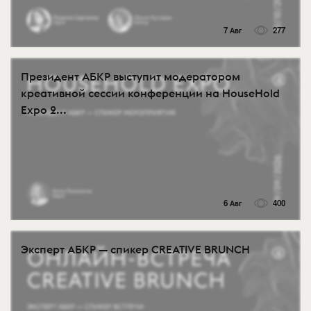
7 Авг
277
Президент АБКР выступит модератором
креативной сессии конференции на HouseHold
Expo 2...
6 Авг
400
Эксперт АБКР — спикер CREATIVE BRUNCH