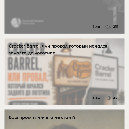
6 Авг
359
Cracker Barrel, или провал который начался
задолго до логотипа
4 Авг
463
Ваш промпт ничего не стоит?