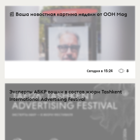
📰 Ваша новостная картина недели от OOH Mag
Сегодня в 15:24
8
Эксперты АБКР вошли в состав жюри Tashkent
International Advertising Festival