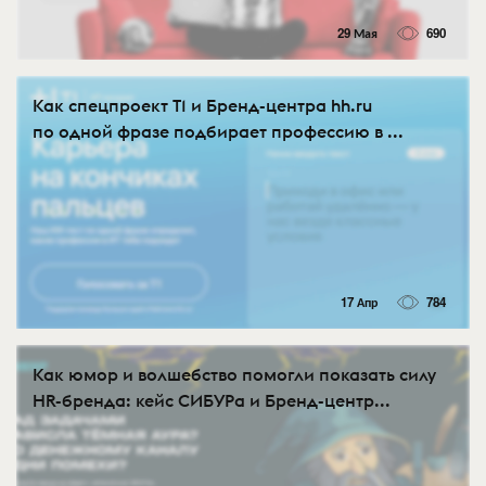
29 Мая
690
Как спецпроект T1 и Бренд-центра hh.ru
по одной фразе подбирает профессию в ...
17 Апр
784
Как юмор и волшебство помогли показать силу
HR-бренда: кейс СИБУРа и Бренд-центр...