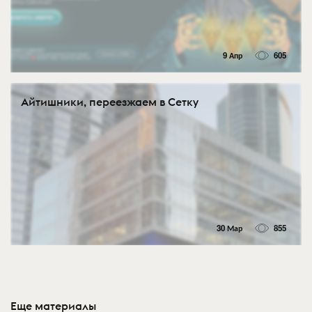
9 Апр
605
Айтишники, переезжаем в Сетку
30 Мар
855
Еще материалы