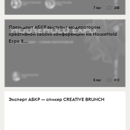
7 Авг
288
Президент АБКР выступит модератором
креативной сессии конференции на HouseHold
Expo 2...
6 Авг
412
Эксперт АБКР — спикер CREATIVE BRUNCH