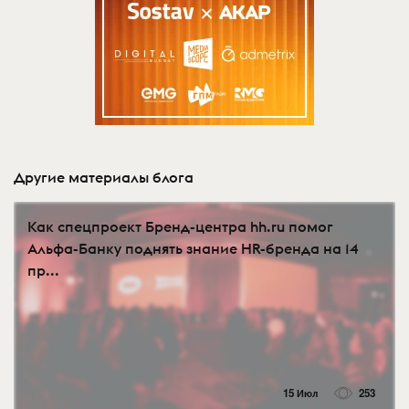
Другие материалы блога
Как спецпроект Бренд-центра hh.ru помог
Альфа-Банку поднять знание HR-бренда на 14
пр...
15 Июл
253