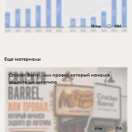
16 Апр
1084
Еще материалы
Cracker Barrel, или провал который начался
задолго до логотипа
4 Авг
214