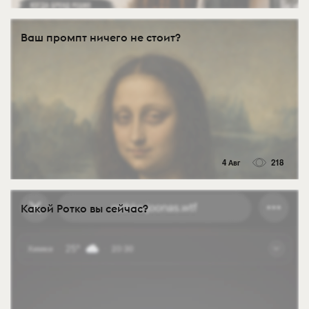
Ваш промпт ничего не стоит?
4 Авг
218
Какой Ротко вы сейчас?