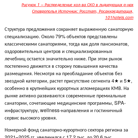
Рисунок 1 – Распределение кол-ва СКО в лидирующих р-нах
Ставрополья Источник: Росстат, Росаккредитация,
101hotels.com
Структура предложения сохраняет выраженную санаторную
специализацию. Около 79% объектов представлены
классическими санаториями, тогда как доля пансионатов,
оздоровительных центров и специализированных
лечебниц остается значительно ниже. При этом рынок
постепенно движется в сторону повышения качества
размещения. Несмотря на преобладание объектов без
звездной категории, растет присутствие сегмента 4★ и 5★,
особенно в крупнейших курортных агломерациях КМВ. На
рынке активно развиваются современные премиальные
санатории, сочетающие медицинские программы, SPA-
инфраструктуру, wellness-направления и гостиничный
сервис высокого уровня.
Номерной фонд санаторно-курортного сектора региона за
2021–2025 гг. увеличился с 17,2 тыс. до 20,6 тыс.