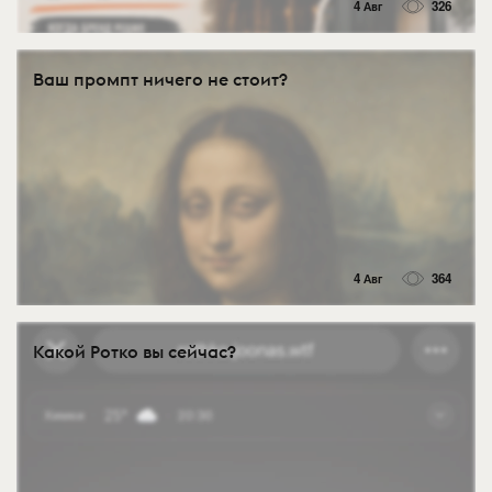
4 Авг
326
Ваш промпт ничего не стоит?
4 Авг
364
Какой Ротко вы сейчас?