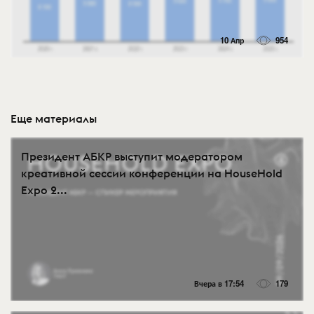
10 Апр
954
Еще материалы
Президент АБКР выступит модератором
креативной сессии конференции на HouseHold
Expo 2...
Вчера в 17:54
179