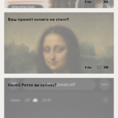
4 Авг
365
Ваш промпт ничего не стоит?
4 Авг
398
Какой Ротко вы сейчас?