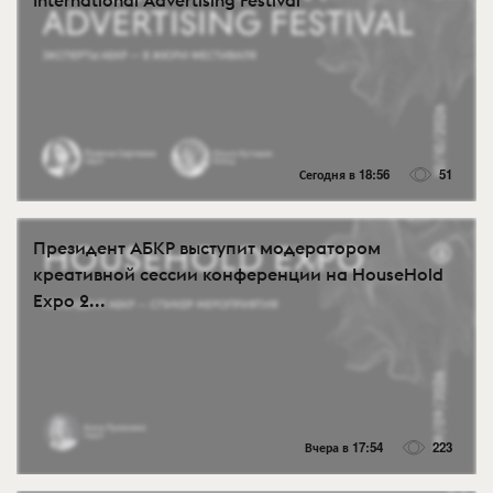
International Advertising Festival
Сегодня в 18:56
51
Президент АБКР выступит модератором
креативной сессии конференции на HouseHold
Expo 2...
Вчера в 17:54
223