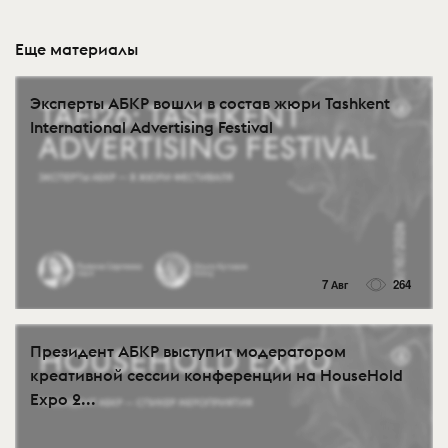
Еще материалы
Эксперты АБКР вошли в состав жюри Tashkent
International Advertising Festival
7 Авг
264
Президент АБКР выступит модератором
креативной сессии конференции на HouseHold
Expo 2...