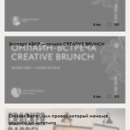
6 Авг
391
Эксперт АБКР — спикер CREATIVE BRUNCH
6 Авг
351
Cracker Barrel, или провал который начался
задолго до логотипа