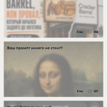
4 Авг
458
Ваш промпт ничего не стоит?
4 Авг
527
Какой Ротко вы сейчас?