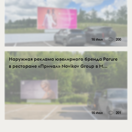
16 Июл
200
Наружная реклама ювелирного бренда Parure
в ресторане «Причал» Novikov Group в М...
16 Июл
201