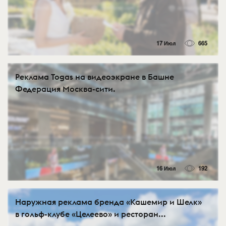
17 Июл
665
Реклама Togas на видеоэкране в Башне
Федерация Москва-сити.
16 Июл
192
Наружная реклама бренда «Кашемир и Шелк»
в гольф-клубе «Целеево» и ресторан...