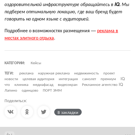
оздоровительной инфраструктуре обращайтесь в
IQ.
Мы
подберем оптимальную локацию, где ваш бренд будет
говорить на одном языке с аудиторией.
Подробнее о возможностях размещения —
реклама в
местах элитного отдыха
.
КАТЕГОРИИ:
Кейсы
ТЕГИ:
реклама
наружная реклама
недвижимость
проект
новости
целевая аудитория
интеграция
самолет
премиум
IQ
что
клиника
медиафасад
видеоэкран
Рекламное агентство IQ
Лапино
одинцово
ПОРТ ЭММ
Поделиться:
В закладки
1