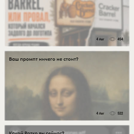
4 Авг
454
Ваш промпт ничего не стоит?
4 Авг
522
Какой Ротко вы сейчас?