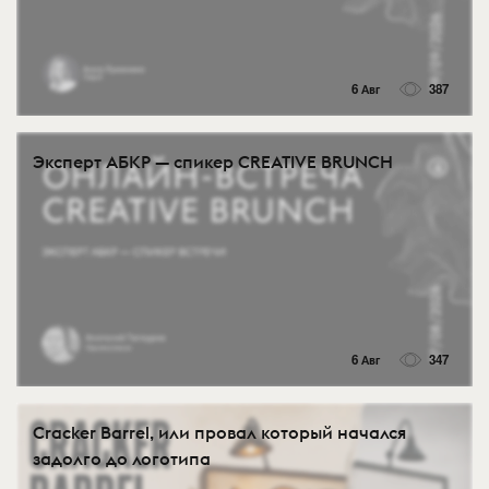
6 Авг
387
Эксперт АБКР — спикер CREATIVE BRUNCH
6 Авг
347
Cracker Barrel, или провал который начался
задолго до логотипа