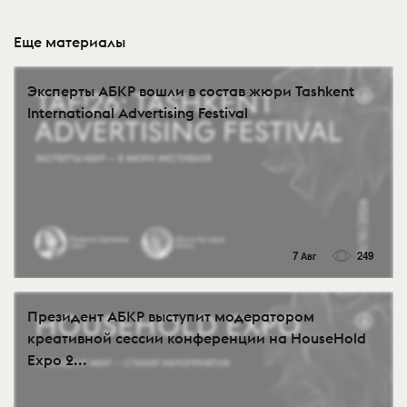
Еще материалы
Эксперты АБКР вошли в состав жюри Tashkent
International Advertising Festival
7 Авг
249
Президент АБКР выступит модератором
креативной сессии конференции на HouseHold
Expo 2...