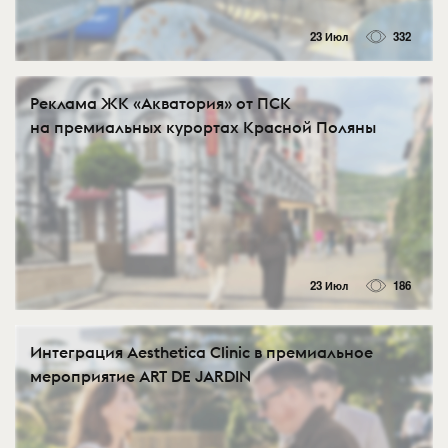
23 Июл
332
Реклама ЖК «Акватория» от ПСК
на премиальных курортах Красной Поляны
23 Июл
186
Интеграция Aesthetica Clinic в премиальное
мероприятие ART DE JARDIN