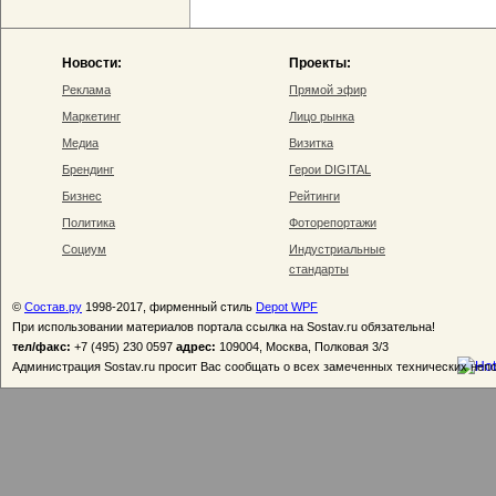
Новости:
Проекты:
Реклама
Прямой эфир
Маркетинг
Лицо рынка
Медиа
Визитка
Брендинг
Герои DIGITAL
Бизнес
Рейтинги
Политика
Фоторепортажи
Социум
Индустриальные
стандарты
©
Состав.ру
1998-2017, фирменный стиль
Depot WPF
При использовании материалов портала ссылка на Sostav.ru обязательна!
тел/факс:
+7 (495) 230 0597
адрес:
109004, Москва, Полковая 3/3
Администрация Sostav.ru просит Вас сообщать о всех замеченных технических неп