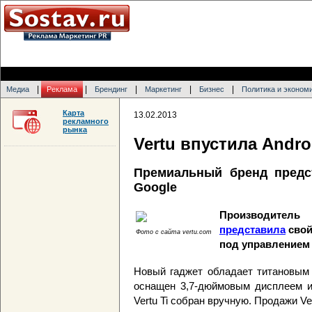
|
|
|
|
|
Медиа
Реклама
Брендинг
Маркетинг
Бизнес
Политика и эконом
Карта
13.02.2013
рекламного
рынка
Vertu впустила Andro
Премиальный бренд предс
Google
Производитель
представила
свой
Фото с сайта vertu.com
под управлением 
Новый гаджет обладает титановым 
оснащен 3,7-дюймовым дисплеем и
Vertu Ti собран вручную. Продажи Ve