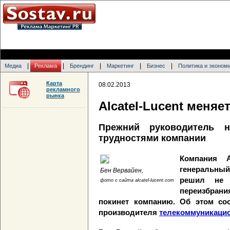
|
|
|
|
|
Медиа
Реклама
Брендинг
Маркетинг
Бизнес
Политика и эконом
Карта
08.02.2013
рекламного
рынка
Alcatel-Lucent меняе
Прежний руководитель 
трудностями компании
Компания A
генеральны
Бен Вервайен,
решил не 
фото с сайта alcatel-lucent.com
переизбрани
покинет компанию. Об этом соо
производителя
телекоммуникаци