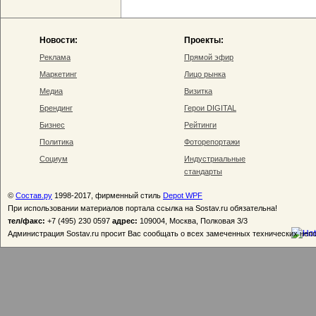
Новости:
Проекты:
Реклама
Прямой эфир
Маркетинг
Лицо рынка
Медиа
Визитка
Брендинг
Герои DIGITAL
Бизнес
Рейтинги
Политика
Фоторепортажи
Социум
Индустриальные
стандарты
©
Состав.ру
1998-2017, фирменный стиль
Depot WPF
При использовании материалов портала ссылка на Sostav.ru обязательна!
тел/факс:
+7 (495) 230 0597
адрес:
109004, Москва, Полковая 3/3
Администрация Sostav.ru просит Вас сообщать о всех замеченных технических неп