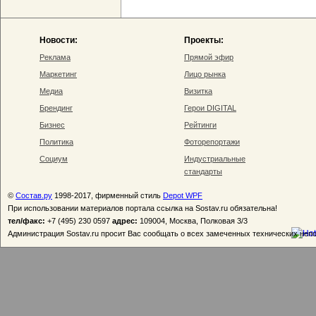
Новости:
Проекты:
Реклама
Прямой эфир
Маркетинг
Лицо рынка
Медиа
Визитка
Брендинг
Герои DIGITAL
Бизнес
Рейтинги
Политика
Фоторепортажи
Социум
Индустриальные
стандарты
©
Состав.ру
1998-2017, фирменный стиль
Depot WPF
При использовании материалов портала ссылка на Sostav.ru обязательна!
тел/факс:
+7 (495) 230 0597
адрес:
109004, Москва, Полковая 3/3
Администрация Sostav.ru просит Вас сообщать о всех замеченных технических неп