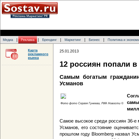
|
|
|
|
|
Медиа
Реклама
Брендинг
Маркетинг
Бизнес
Политика и эконом
Карта
25.01.2013
рекламного
рынка
12 россиян попали в
Самым богатым граждани
Усманов
Согл
сам
Фото фото Сергея Гунеева, РИА Новости ©
милл
Самое высокое среди россиян 36-е
Усманов, его состояние оцениваетс
прошлом году Bloomberg назвал Ус