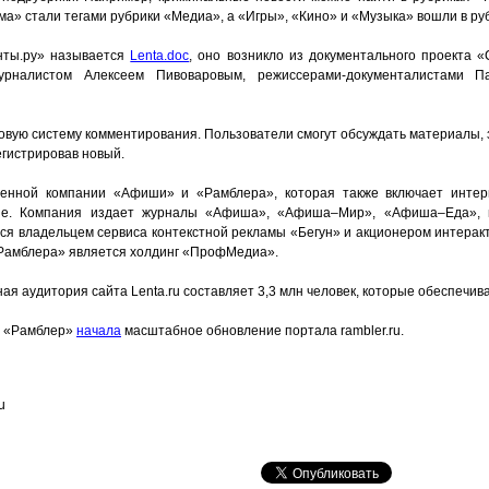
а» стали тегами рубрики «Медиа», а «Игры», «Кино» и «Музыка» вошли в руб
нты.ру» называется
Lenta.doc
, оно возникло из документального проекта «
рналистом Алексеем Пивоваровым, режиссерами-документалистами 
овую систему комментирования. Пользователи смогут обсуждать материалы, 
егистрировав новый.
ненной компании «Афиши» и «Рамблера», которая также включает интер
угие. Компания издает журналы «Афиша», «Афиша–Мир», «Афиша–Еда», 
ся владельцем сервиса контекстной рекламы «Бегун» и акционером интерак
«Рамблера» является холдинг «ПрофМедиа».
ная аудитория сайта Lenta.ru составляет 3,3 млн человек, которые обеспечив
я «Рамблер»
начала
масштабное обновление портала rambler.ru.
u