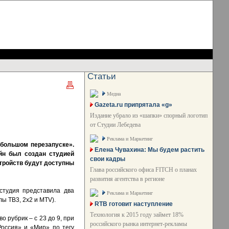
Статьи
Медиа
Gazeta.ru припрятала «g»
Издание убрало из «шапки» спорный логотип
от Студии Лебедева
Реклама и Маркетинг
большом перезапуске».
Елена Чувахина: Мы будем растить
йн был создан студией
свои кадры
тройств будут доступны
Глава российского офиса FITCH о планах
развития агентства в регионе
студия представила два
Реклама и Маркетинг
ы ТВ3, 2x2 и МTV).
RTB готовит наступление
Технология к 2015 году займет 18%
 рубрик – с 23 до 9, при
российского рынка интернет-рекламы
Россия» и «Мир» по тегу