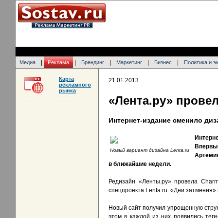
|
|
|
|
|
Медиа
Реклама
Брендинг
Маркетинг
Бизнес
Политика и э
Карта
21.01.2013
рекламного
рынка
«Лента.ру» прове
Интернет-издание сменило диз
Интерн
Впервы
Новый вариант дизайна Lenta.ru
Артемия
в ближайшие недели.
Редизайн «Ленты.ру» провела Charm
спецпроекта Lenta.ru: «Дни затмения»
Новый сайт получил упрощенную структ
этом в каждой из них появились тег