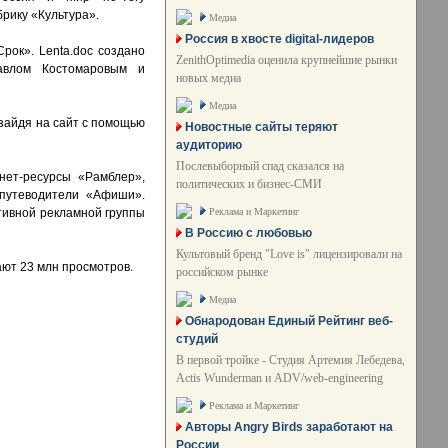
рику «Культура».
Медиа
Россия в хвосте digital-лидеров
Срок». Lenta.doc создано
ZenithOptimedia оценила крупнейшие рынки
Павлом Костомаровым и
новых медиа
Медиа
зайдя на сайт с помощью
Новостные сайты теряют
аудиторию
Послевыборный спад сказался на
нет-ресурсы «Рамблер»,
политических и бизнес-СМИ
путеводители «Афиши».
Реклама и Маркетинг
тивной рекламной группы
В Россию с любовью
Культовый бренд "Love is" лицензировали на
ают 23 млн просмотров.
российском рынке
Медиа
Обнародован Единый Рейтинг веб-
студий
В первой тройке - Студия Артемия Лебедева,
Actis Wunderman и ADV/web-engineering
Реклама и Маркетинг
Авторы Angry Birds заработают на
России