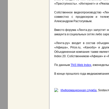
«Преступность». «Интернет» и «Реклам
Собственное видеопроизводство «Ле
совместно с продюсером и тележу
Александром Растогуевым.
Вместо форума «Лента.ру» запустит н
аккаунта в социальных сетях либо зар
«Лента.ру» входит в состав объеди
«Афиша», Price.ru, «Канобу» и др
Объединенная компания также являет
Index 20. Собственником «Афиши» и 
По данным
TNS Web Index
, еженедель
В конце прошлого года медиакомпани
Информационная служба
, Sostav.r