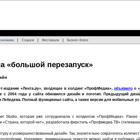
|
|
|
кономика
Социум
Фестивали
Бизнес-блоги
ла «большой перезапуск»
айн
ет-издание «Лента.ру», входящее в холдинг «ПрофМедиа»,
объявило
о «
е с 2004 года у сайта обновился дизайн и логотип. Предыдущий диза
 Лебедева. Полный функционал сайта, а также версии для мобильных ус
er Studio, которая уже сотрудничала с холдингом «ПрофМедиа». Ранее 
 и «Страна, которой нет», разработала фирстиль «Профмедиа ТВ» (телеканал
уру и усовершенствованный дизайн. Так, значительно сократилось количество
и-подрубрики. Например, криминальные новости можно найти в рубриках «