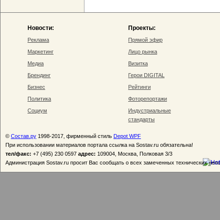
Новости:
Проекты:
Реклама
Прямой эфир
Маркетинг
Лицо рынка
Медиа
Визитка
Брендинг
Герои DIGITAL
Бизнес
Рейтинги
Политика
Фоторепортажи
Социум
Индустриальные
стандарты
©
Состав.ру
1998-2017, фирменный стиль
Depot WPF
При использовании материалов портала ссылка на Sostav.ru обязательна!
тел/факс:
+7 (495) 230 0597
адрес:
109004, Москва, Полковая 3/3
Администрация Sostav.ru просит Вас сообщать о всех замеченных технических неп