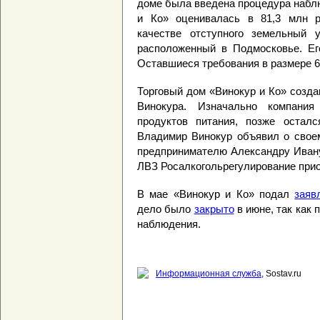
доме была введена процедура набл
и Ко» оценивалась в 81,3 млн р
качестве отступного земельный 
расположенный в Подмосковье. Его
Оставшиеся требования в размере 6
Торговый дом «Винокур и Ко» созда
Винокура. Изначально компания
продуктов питания, позже остал
Владимир Винокур объявил о свое
предпринимателю Александру Ивану
ЛВЗ Росалкогольрегулирование прио
В мае «Винокур и Ко» подал
заяв
дело было
закрыто
в июне, так как
наблюдения.
Информационная служба
, Sostav.ru