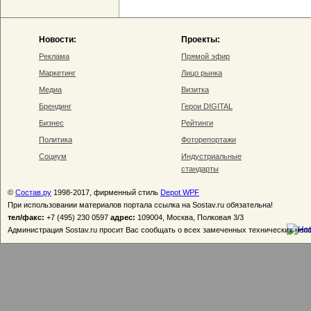
Новости:
Проекты:
Реклама
Прямой эфир
Маркетинг
Лицо рынка
Медиа
Визитка
Брендинг
Герои DIGITAL
Бизнес
Рейтинги
Политика
Фоторепортажи
Социум
Индустриальные
стандарты
©
Состав.ру
1998-2017, фирменный стиль
Depot WPF
При использовании материалов портала ссылка на Sostav.ru обязательна!
тел/факс:
+7 (495) 230 0597
адрес:
109004, Москва, Полковая 3/3
Администрация Sostav.ru просит Вас сообщать о всех замеченных технических неп