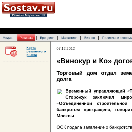
|
|
|
|
|
Медиа
Реклама
Брендинг
Маркетинг
Бизнес
Политика и эконом
Карта
07.12.2012
рекламного
рынка
«Винокур и Ко» дого
Торговый дом отдал зем
долга
Временный управляющий «Т
Сторожук заключил мир
«Объединенной строительной
банкротом прекращено, говор
Москвы.
ОСК подала заявление о банкротстве