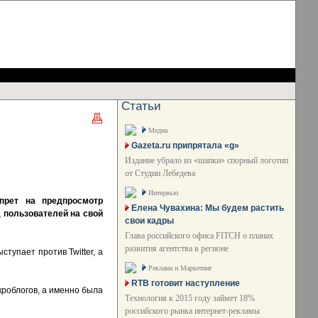
Статьи
Медиа
Gazeta.ru припрятала «g»
Издание убрало из «шапки» спорный логотип
от Студии Лебедева
Интервью
прет на предпросмотр
Елена Чувахина: Мы будем растить
 пользователей на свой
свои кадры
Глава российского офиса FITCH о планах
развития агентства в регионе
тупает против Twitter, а
Реклама и Маркетинг
RTB готовит наступление
кроблогов, а именно была
Технология к 2015 году займет 18%
российского рынка интернет-рекламы