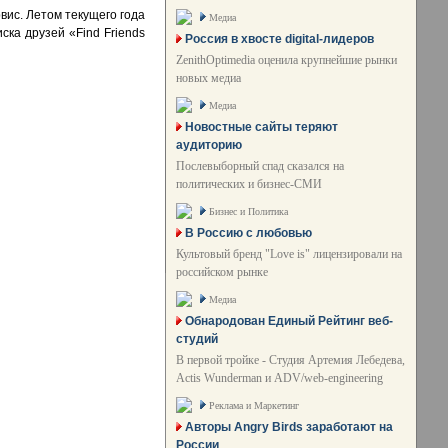
ис. Летом текущего года
Медиа
ка друзей «Find Friends
Россия в хвосте digital-лидеров
ZenithOptimedia оценила крупнейшие рынки
новых медиа
Медиа
Новостные сайты теряют
аудиторию
Послевыборный спад сказался на
политических и бизнес-СМИ
Бизнес и Политика
В Россию с любовью
Культовый бренд "Love is" лицензировали на
российском рынке
Медиа
Обнародован Единый Рейтинг веб-
студий
В первой тройке - Студия Артемия Лебедева,
Actis Wunderman и ADV/web-engineering
Реклама и Маркетинг
Авторы Angry Birds заработают на
России