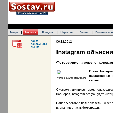
|
|
|
|
|
Медиа
Реклама
Брендинг
Маркетинг
Бизнес
Политика и э
Карта
06.12.2012
рекламного
рынка
Instagram объясни
Фотосервис намерено наложил 
Глава Instag
обработанных в
Фото с сайта etechno.org
сервис.
Систром извинился перед пользователя
наоборот, Instagram всегда будет инте
Ранее 5 декабря пользователи Twitter
видна лишь часть фотографии.