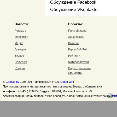
Обсуждение Facebook
Обсуждение VKontakte
Новости:
Проекты:
Реклама
Прямой эфир
Маркетинг
Лицо рынка
Медиа
Визитка
Брендинг
Герои DIGITAL
Бизнес
Рейтинги
Политика
Фоторепортажи
Социум
Индустриальные
стандарты
©
Состав.ру
1998-2017, фирменный стиль
Depot WPF
При использовании материалов портала ссылка на Sostav.ru обязательна!
тел/факс:
+7 (495) 230 0597
адрес:
109004, Москва, Полковая 3/3
Администрация Sostav.ru просит Вас сообщать о всех замеченных технических неп