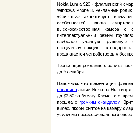
Nokia Lumia 920 - флагманский сма
Windows Phone 8. Рекламный ролик
«Связном» акцентирует внимани
особенностей нового смартф
высококачественная камера с о
интеллектуальный режим группов
наиболее удачную групповую 
специальную акцию – в подарок к 
предлагается устройство для беспр
Трансляция рекламного ролика про
до 9 декабря.
Напомним, что презентация флагма
обвалила
акции Nokia на Нью-йоркс
до $2,50 за бумагу. Кроме того, пр
прошла с
громким скандалом
. Зри
видео, якобы снятое на камеру сма
усилиями профессионального опер