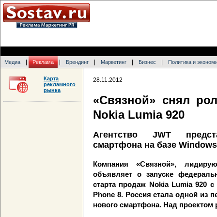
|
|
|
|
|
Медиа
Реклама
Брендинг
Маркетинг
Бизнес
Политика и эконом
Карта
28.11.2012
рекламного
рынка
«Связной» снял ро
Nokia Lumia 920
Агентство JWT предст
смартфона на базе Windows
Компания «Связной», лидиру
объявляет о запуске федераль
старта продаж Nokia Lumia 920 
Phone 8. Россия стала одной из п
нового смартфона. Над проектом 