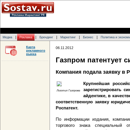
|
|
|
|
|
Медиа
Реклама
Брендинг
Маркетинг
Бизнес
Политика и эконом
Карта
06.11.2012
рекламного
рынка
Газпром патентует с
Компания подала заявку в 
Крупнейшая российс
зарегистрировать си
Логотип Газпрома
айдентике, в качеств
соответственную заявку юридич
Роспатент.
По информации издания, компания
торгового знака специальный о