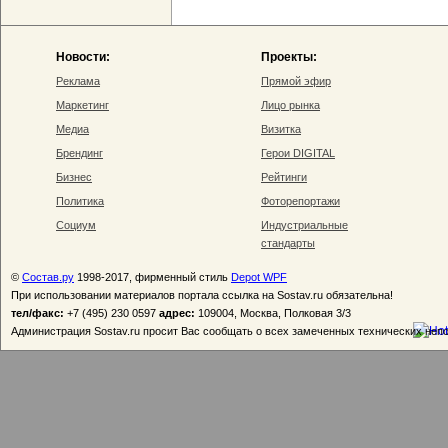
Новости:
Проекты:
Реклама
Прямой эфир
Маркетинг
Лицо рынка
Медиа
Визитка
Брендинг
Герои DIGITAL
Бизнес
Рейтинги
Политика
Фоторепортажи
Социум
Индустриальные
стандарты
©
Состав.ру
1998-2017, фирменный стиль
Depot WPF
При использовании материалов портала ссылка на Sostav.ru обязательна!
тел/факс:
+7 (495) 230 0597
адрес:
109004, Москва, Полковая 3/3
Администрация Sostav.ru просит Вас сообщать о всех замеченных технических неп