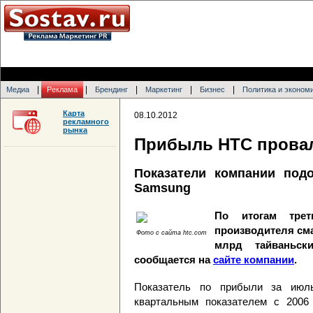
|
|
|
|
|
Медиа
Реклама
Брендинг
Маркетинг
Бизнес
Политика и эконом
Карта
08.10.2012
рекламного
рынка
Прибыль HTC провал
Показатели компании под
Samsung
По итогам трет
производителя сма
Фото с сайта htc.com
млрд тайваньск
сообщается на
сайте компании
.
Показатель по прибыли за июль
квартальным показателем с 2006 