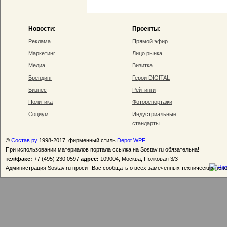
Новости:
Проекты:
Реклама
Прямой эфир
Маркетинг
Лицо рынка
Медиа
Визитка
Брендинг
Герои DIGITAL
Бизнес
Рейтинги
Политика
Фоторепортажи
Социум
Индустриальные
стандарты
©
Состав.ру
1998-2017, фирменный стиль
Depot WPF
При использовании материалов портала ссылка на Sostav.ru обязательна!
тел/факс:
+7 (495) 230 0597
адрес:
109004, Москва, Полковая 3/3
Администрация Sostav.ru просит Вас сообщать о всех замеченных технических неп