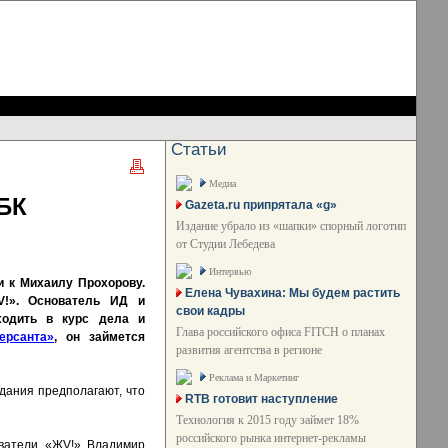
Статьи
Медиа
БК
Gazeta.ru припрятала «g»
Издание убрало из «шапки» спорный логотип
от Студии Лебедева
Интервью
и к Михаилу Прохорову.
Елена Чувахина: Мы будем растить
!». Основатель ИД и
свои кадры
ходить в курс дела и
Глава российского офиса FITCH о планах
ерсанта»
, он займется
развития агентства в регионе
Реклама и Маркетинг
дания предполагают, что
RTB готовит наступление
Технология к 2015 году займет 18%
российского рынка интернет-рекламы
ватели «ЖV!» Владимир