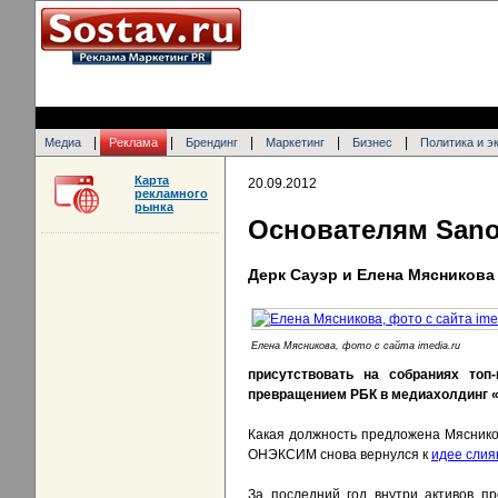
|
|
|
|
|
Медиа
Реклама
Брендинг
Маркетинг
Бизнес
Политика и э
Карта
20.09.2012
рекламного
рынка
Основателям Sano
Дерк Сауэр и Елена Мясников
Елена Мясникова, фото с сайта imedia.ru
присутствовать на собраниях то
превращением РБК в медиахолдинг «
Какая должность предложена Мясников
ОНЭКСИМ снова вернулся к
идее слия
За последний год внутри активов 