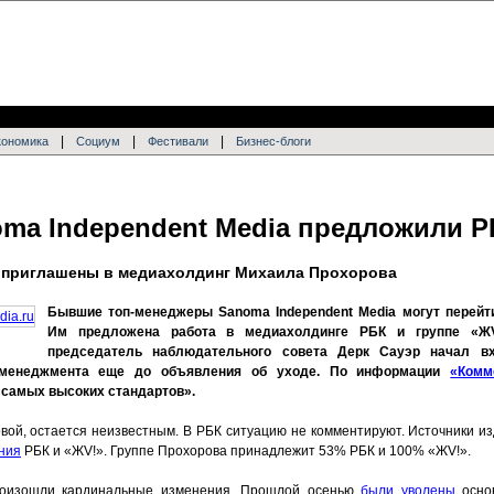
|
|
|
кономика
Социум
Фестивали
Бизнес-блоги
ma Independent Media предложили Р
а приглашены в медиахолдинг Михаила Прохорова
Бывшие топ-менеджеры Sanoma Independent Media могут перейт
Им предложена работа в медиахолдинге РБК и группе «ЖV
председатель наблюдательного совета Дерк Сауэр начал в
п-менеджмента еще до объявления об уходе. По информации
«Комм
самых высоких стандартов».
ой, остается неизвестным. В РБК ситуацию не комментируют. Источники из
ния
РБК и «ЖV!». Группе Прохорова принадлежит 53% РБК и 100% «ЖV!».
произошли кардинальные изменения. Прошлой осенью
были уволены
осно