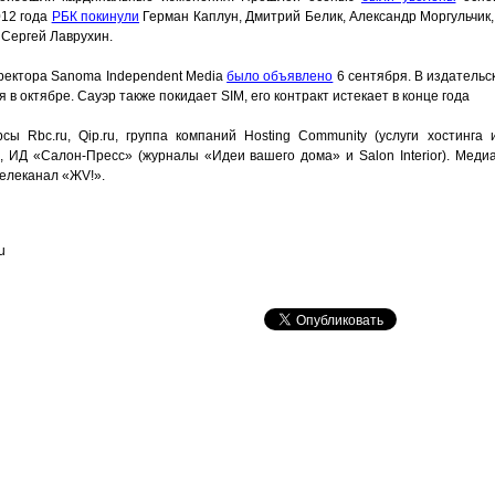
012 года
РБК покинули
Герман Каплун, Дмитрий Белик, Александр Моргульчик
 Сергей Лаврухин.
иректора Sanoma Independent Media
было объявлено
6 сентября. В издательс
 в октябре. Сауэр также покидает SIM, его контракт истекает в конце года
сы Rbc.ru, Qip.ru, группа компаний Hosting Community (услуги хостинга 
», ИД «Салон-Пресс» (журналы «Идеи вашего дома» и Salon Interior). Меди
телеканал «ЖV!».
u