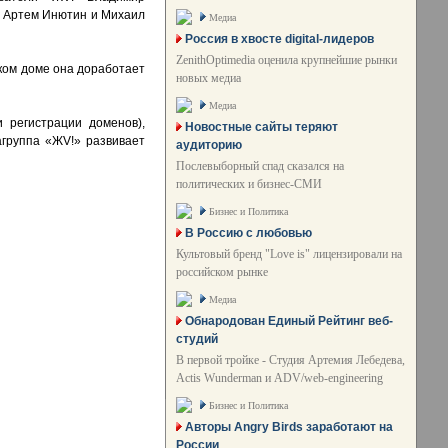
, Артем Инютин и Михаил
Медиа
Россия в хвосте digital-лидеров
ZenithOptimedia оценила крупнейшие рынки
ком доме она доработает
новых медиа
Медиа
и регистрации доменов),
Новостные сайты теряют
агруппа «ЖV!» развивает
аудиторию
Послевыборный спад сказался на
политических и бизнес-СМИ
Бизнес и Политика
В Россию с любовью
Культовый бренд "Love is" лицензировали на
российском рынке
Медиа
Обнародован Единый Рейтинг веб-
студий
В первой тройке - Студия Артемия Лебедева,
Actis Wunderman и ADV/web-engineering
Бизнес и Политика
Авторы Angry Birds заработают на
России