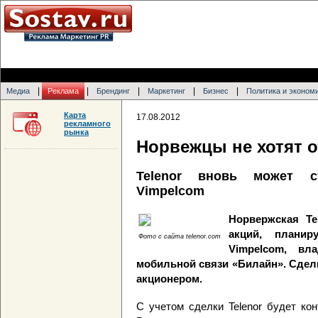
|
|
|
|
|
Медиа
Реклама
Брендинг
Маркетинг
Бизнес
Политика и эконом
Карта
17.08.2012
рекламного
рынка
Норвежцы не хотят 
Telenor вновь может с
Vimpelcom
Норвержская Te
акций, планир
Фото с сайта telenor.com
Vimpelcom, вл
мобильной связи «Билайн». Сдел
акционером.
С учетом сделки Telenor будет ко