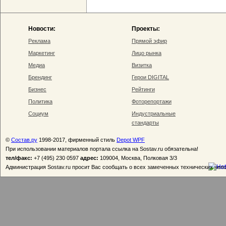
Новости:
Проекты:
Реклама
Прямой эфир
Маркетинг
Лицо рынка
Медиа
Визитка
Брендинг
Герои DIGITAL
Бизнес
Рейтинги
Политика
Фоторепортажи
Социум
Индустриальные
стандарты
©
Состав.ру
1998-2017, фирменный стиль
Depot WPF
При использовании материалов портала ссылка на Sostav.ru обязательна!
тел/факс:
+7 (495) 230 0597
адрес:
109004, Москва, Полковая 3/3
Администрация Sostav.ru просит Вас сообщать о всех замеченных технических неп