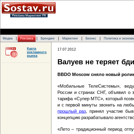
|
|
|
|
|
Медиа
Реклама
Брендинг
Маркетинг
Бизнес
Политика и эконом
Карта
17.07.2012
рекламного
рынка
Валуев не теряет бд
BBDO Moscow сняло новый ролик
«Мобильные ТелеСистемы», веду
России и странах СНГ, объявил о 
тарифа «Супер МТС», который позво
и с первой минуты звонить на люб
прошлый раз
, принял участие бы
концепцию разрабатывало агентств
«Лето – традиционный период отпу