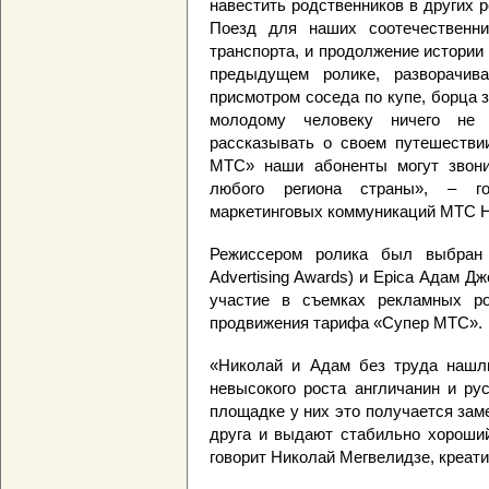
навестить родственников в других р
Поезд для наших соотечественн
транспорта, и продолжение истории
предыдущем ролике, разворачив
присмотром соседа по купе, борца 
молодому человеку ничего не 
рассказывать о своем путешеств
МТС» наши абоненты могут звони
любого региона страны», – г
маркетинговых коммуникаций МТС Н
Режиссером ролика был выбран зо
Advertising Awards) и Epica Адам Д
участие в съемках рекламных р
продвижения тарифа «Супер МТС».
«Николай и Адам без труда нашл
невысокого роста англичанин и ру
площадке у них это получается зам
друга и выдают стабильно хороший
говорит Николай Мегвелидзе, креа