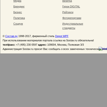
Медиа
Визитка
Брендинг
Герои DIGITAL
Бизнес
Рейтинги
Политика
Фоторепортажи
Социум
Индустриальные
стандарты
©
Состав.ру
1998-2017, фирменный стиль
Depot WPF
При использовании материалов портала ссылка на Sostav.ru обязательна!
тел/факс:
+7 (495) 230 0597
адрес:
109004, Москва, Полковая 3/3
Администрация Sostav.ru просит Вас сообщать о всех замеченных технических неп