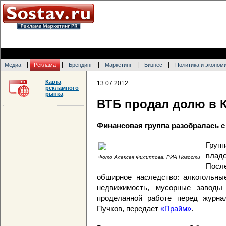
|
|
|
|
|
Медиа
Реклама
Брендинг
Маркетинг
Бизнес
Политика и эконом
Карта
13.07.2012
рекламного
рынка
ВТБ продал долю в 
Финансовая группа разобралась 
Групп
влад
Фото Алексея Филиппова, РИА Новости
Посл
обширное наследство: алкогольные
недвижимость, мусорные заводы
проделанной работе перед журна
Пучков, передает
«Прайм»
.