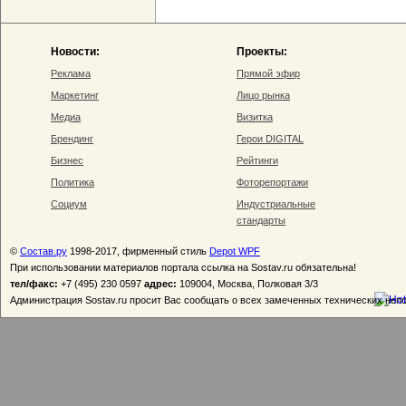
Новости:
Проекты:
Реклама
Прямой эфир
Маркетинг
Лицо рынка
Медиа
Визитка
Брендинг
Герои DIGITAL
Бизнес
Рейтинги
Политика
Фоторепортажи
Социум
Индустриальные
стандарты
©
Состав.ру
1998-2017, фирменный стиль
Depot WPF
При использовании материалов портала ссылка на Sostav.ru обязательна!
тел/факс:
+7 (495) 230 0597
адрес:
109004, Москва, Полковая 3/3
Администрация Sostav.ru просит Вас сообщать о всех замеченных технических неп