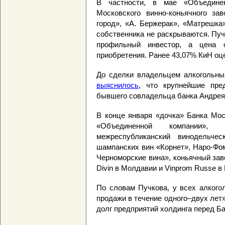
В частности, в мае «Объедине
Московского винно-коньячного за
город», «А. Бержерак», «Матрешка
собственника не раскрываются. Пуч
профильный инвестор, а цена 
приобретения. Ранее 43,07% КиН оц
До сделки владельцем алкогольны
выяснилось
, что крупнейшие пр
бывшего совладельца банка Андрея
В конце января «дочка» Банка Мо
«Объединенной компании», 
межреспубликанский винодельче
шампанских вин «Корнет», Наро-Фо
Черноморские вина», коньячный зав
Divin в Молдавии и Vinprom Russe в
По словам Пучкова, у всех алкого
продажи в течение одного–двух лет
долг предприятий холдинга перед Б