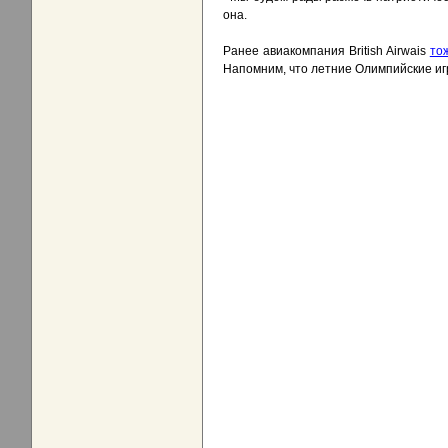
она.
Ранее авиакомпания British Airwais
то
Напомним, что летние Олимпийские игр