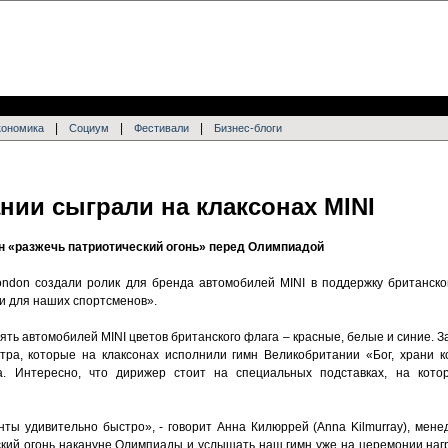
|
|
|
кономика
Социум
Фестивали
Бизнес-блоги
нии сыграли на клаксонах MINI
н «разжечь патриотический огонь» перед Олимпиадой
don создали ролик для бренда автомобилей MINI в поддержку британско
и для наших спортсменов».
ять автомобилей MINI цветов британского флага – красные, белые и синие. З
тра, которые на клаксонах исполнили гимн Великобритании «Бог, храни к
а. Интересно, что дирижер стоит на специальных подставках, на кот
ы удивительно быстро», - говорит Анна Килюррей (Anna Kilmurray), менед
кий огонь накануне Олимпиады и услышать наш гимн уже на церемонии наг