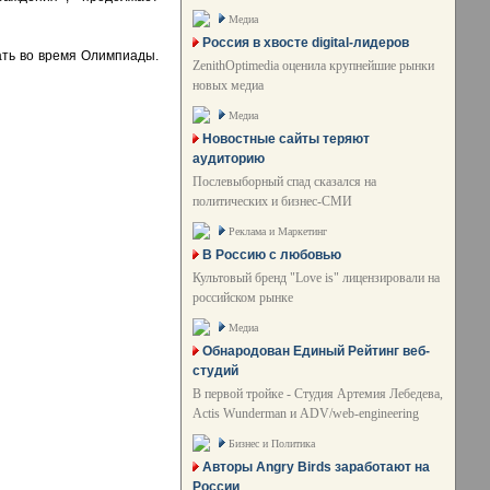
Медиа
Россия в хвосте digital-лидеров
ать во время Олимпиады.
ZenithOptimedia оценила крупнейшие рынки
новых медиа
Медиа
Новостные сайты теряют
аудиторию
Послевыборный спад сказался на
политических и бизнес-СМИ
Реклама и Маркетинг
В Россию с любовью
Культовый бренд "Love is" лицензировали на
российском рынке
Медиа
Обнародован Единый Рейтинг веб-
студий
В первой тройке - Студия Артемия Лебедева,
Actis Wunderman и ADV/web-engineering
Бизнес и Политика
Авторы Angry Birds заработают на
России