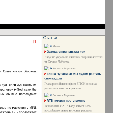
Статьи
Медиа
Gazeta.ru припрятала «g»
Издание убрало из «шапки» спорный логотип
от Студии Лебедева
Реклама и Маркетинг
й Олимпийской сборной.
Елена Чувахина: Мы будем растить
свои кадры
Глава российского офиса FITCH о планах
а руль сели музыканты из
развития агентства в регионе
оролеву» («God save the
орых обычно награждают
Реклама и Маркетинг
RTB готовит наступление
Технология к 2015 году займет 18%
жер по маркетингу MINI.
российского рынка интернет-рекламы
раждения», - продолжает