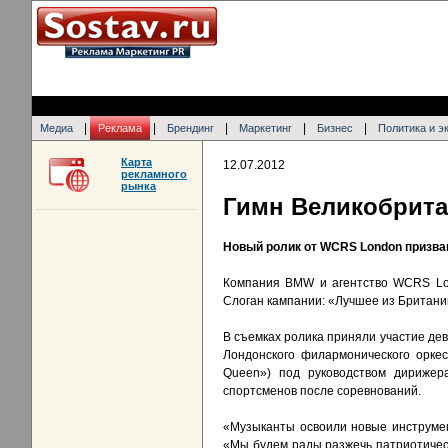
|
|
|
|
|
Медиа
Реклама
Брендинг
Маркетинг
Бизнес
Политика и э
Карта
12.07.2012
рекламного
рынка
Гимн Великобрита
Новый ролик от WCRS London призва
Компания BMW и агентство WCRS Lon
Слоган кампании: «Лучшее из Британи
В съемках ролика приняли участие дев
Лондонского филармонического оркес
Queen») под руководством дирижер
спортсменов после соревнований.
«Музыканты освоили новые инструмент
«Мы будем рады разжечь патриотичес