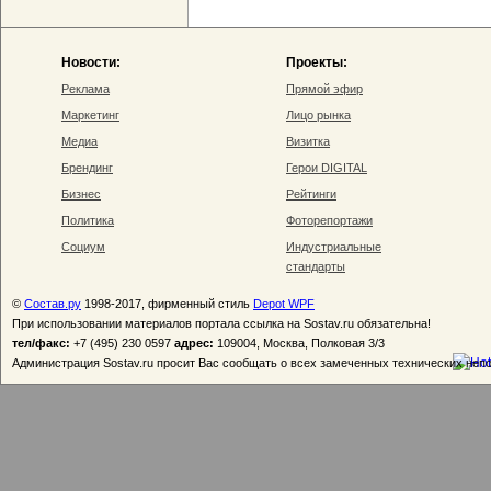
Новости:
Проекты:
Реклама
Прямой эфир
Маркетинг
Лицо рынка
Медиа
Визитка
Брендинг
Герои DIGITAL
Бизнес
Рейтинги
Политика
Фоторепортажи
Социум
Индустриальные
стандарты
©
Состав.ру
1998-2017, фирменный стиль
Depot WPF
При использовании материалов портала ссылка на Sostav.ru обязательна!
тел/факс:
+7 (495) 230 0597
адрес:
109004, Москва, Полковая 3/3
Администрация Sostav.ru просит Вас сообщать о всех замеченных технических неп