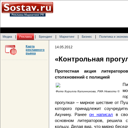
|
|
|
|
|
Медиа
Реклама
Брендинг
Маркетинг
Бизнес
Политика и эконом
Карта
14.05.2012
рекламного
рынка
«Контрольная прогу
Протестная акция литератор
столкновений с полицией
Пи
мо
Фото Кирилла Калинникова, РИА Новости ©
го
прогулка» – мирное шествие от Пу
которого принадлежит соучредит
Акунину. Ранее
он написал
в свое
основном литераторов, решила 
кольцу. Делая вид, что мирно бесед