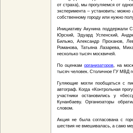
от страха), мы прогуляемся от одно
эксперимента – установить: можно 
собственному городу или нужно пол
Инициативу Акунина поддержали Се
Юрский, Эдуард Успенский, Андр
Бильжо, Александр Проханов, Ле
Романова, Татьяна Лазарева, Мих
несколько тысяч москвичей.
По оценкам
организаторов
, на мос
тысяч человек. Столичное ГУ МВД го
Гуляющие могли пообщаться с пис
автограф. Когда «Контрольная прог
участники остановились у «бесс
Кунанбаеву. Организаторы обрат
словом.
Акция не была согласована с гор
шествия не вмешивалась, а само ме