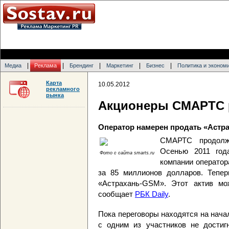
|
|
|
|
|
Медиа
Реклама
Брендинг
Маркетинг
Бизнес
Политика и эконом
Карта
10.05.2012
рекламного
рынка
Акционеры СМАРТС 
Оператор намерен продать «Астр
СМАРТС продолжа
Осенью 2011 год
Фото с сайта smarts.ru
компании операто
за 85 миллионов долларов. Тепер
«Астрахань-GSM». Этот актив мож
сообщает
РБК Daily
.
Пока переговоры находятся на нача
с одним из участников не достиг