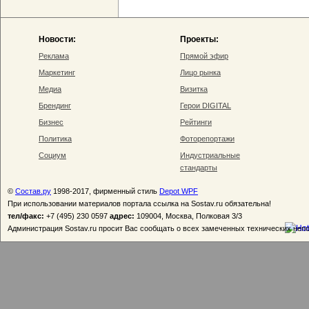
Новости:
Проекты:
Реклама
Прямой эфир
Маркетинг
Лицо рынка
Медиа
Визитка
Брендинг
Герои DIGITAL
Бизнес
Рейтинги
Политика
Фоторепортажи
Социум
Индустриальные
стандарты
©
Состав.ру
1998-2017, фирменный стиль
Depot WPF
При использовании материалов портала ссылка на Sostav.ru обязательна!
тел/факс:
+7 (495) 230 0597
адрес:
109004, Москва, Полковая 3/3
Администрация Sostav.ru просит Вас сообщать о всех замеченных технических неп