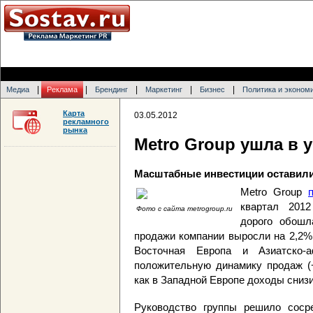
|
|
|
|
|
Медиа
Реклама
Брендинг
Маркетинг
Бизнес
Политика и эконом
Карта
03.05.2012
рекламного
рынка
Metro Group ушла в 
Масштабные инвестиции оставили
Metro Group
квартал 2012
Фото с сайта metrogroup.ru
дорого обош
продажи компании выросли на 2,2%,
Восточная Европа и Азиатско-а
положительную динамику продаж (+
как в Западной Европе доходы снизи
Руководство группы решило соср