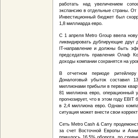
работать над увеличением сопо
экспансию в отдельные страны. От
Инвестиционный бюджет был скорре
1,8 миллиарда евро.
С 1 апреля Metro Group ввела нову
ликвидировать дублирующие друг д
IT-направление и должны быть эф
председатель правления Олаф Кох
доходы компании сохранятся на уро
В отчетном периоде ритейлеру
Доналоговый убыток составил 1
миллионами прибыли в первом кварт
81 миллиона евро, операционный у
прогнозирует, что в этом году EBIT
в 2,4 миллиона евро. Однако комп
ситуация может внести свои коррект
Сеть Metro Cash & Carry продемонс
за счет Восточной Европы и Азии
пришлось 16,5% оборота, по сравн