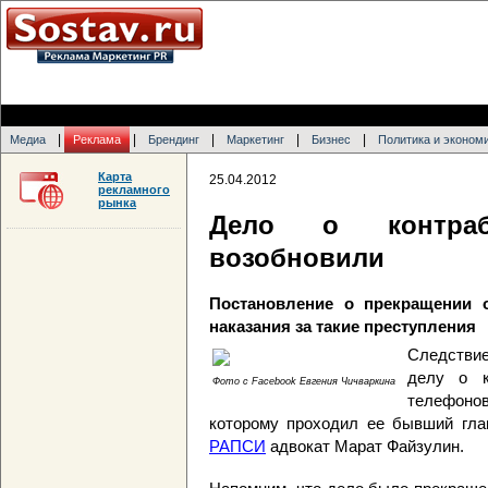
|
|
|
|
|
Медиа
Реклама
Брендинг
Маркетинг
Бизнес
Политика и эконом
Карта
25.04.2012
рекламного
рынка
Дело о контраб
возобновили
Постановление о прекращении о
наказания за такие преступления
Следствие
делу о к
Фото с Facebook Евгения Чичваркина
телефонов
которому проходил ее бывший глав
РАПСИ
адвокат Марат Файзулин.