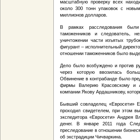
масштабную проверку всех наход
около 300 тонн упаковок с новы
миллионов долларов.
В рамках расследования были
таможенников и следователь, не
уничтожении части изъятых трубо
фигурант – исполнительный директо
отношении таможенников было выде
Дело было возбуждено и против ру
через которую ввозилась боль
Обвинение в контрабанде было пре
фирмы Валерию Красовскому и А
компании Якову Ардашникову, кото
Бывший совладелец «Евросети» Ев
проходил свидетелем, при этом в
экспедитора «Евросети» Андрея В
денег. В январе 2011 года След
преследование в отношении бизнесм
об экстрадиции Чичваркина.