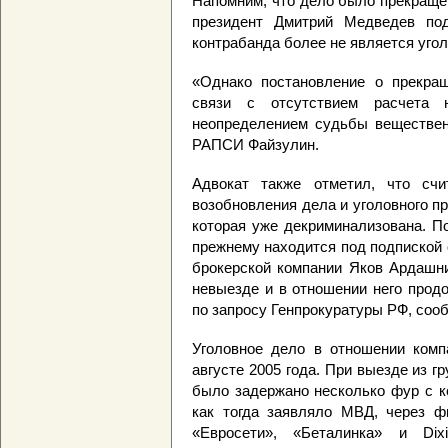
Напомним, что дело было прекращен
президент Дмитрий Медведев по
контрабанда более не является угол
«Однако постановление о прекращ
связи с отсутствием расчета 
неопределением судьбы вещественн
РАПСИ Файзулин.
Адвокат также отметил, что счи
возобновления дела и уголовного п
которая уже декриминализована. П
прежнему находится под подпиской о
брокерской компании Яков Ардашни
невыезде и в отношении него прод
по запросу Генпрокуратуры РФ, сооб
Уголовное дело в отношении комп
августе 2005 года. При выезде из 
было задержано несколько фур с 
как тогда заявляло МВД, через ф
«Евросети», «Беталинка» и Dix