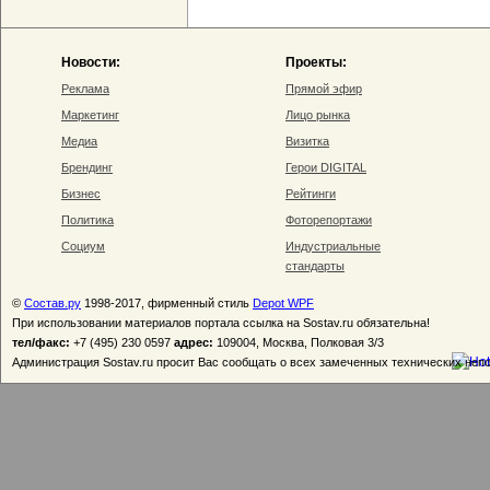
Новости:
Проекты:
Реклама
Прямой эфир
Маркетинг
Лицо рынка
Медиа
Визитка
Брендинг
Герои DIGITAL
Бизнес
Рейтинги
Политика
Фоторепортажи
Социум
Индустриальные
стандарты
©
Состав.ру
1998-2017, фирменный стиль
Depot WPF
При использовании материалов портала ссылка на Sostav.ru обязательна!
тел/факс:
+7 (495) 230 0597
адрес:
109004, Москва, Полковая 3/3
Администрация Sostav.ru просит Вас сообщать о всех замеченных технических неп