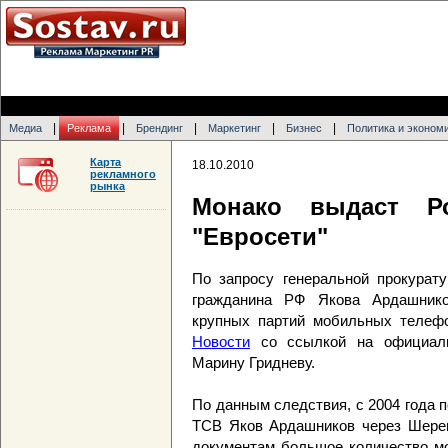
|
|
|
|
|
Медиа
Реклама
Брендинг
Маркетинг
Бизнес
Политика и эконом
Карта
18.10.2010
рекламного
рынка
Монако выдаст Ро
"Евросети"
По запросу генеральной прокурат
гражданина РФ Якова Ардашнико
крупных партий мобильных телеф
Новости
со ссылкой на официаль
Марину Гридневу.
По данным следствия, с 2004 года п
ТСВ Яков Ардашников через Шере
документам большое количество мо