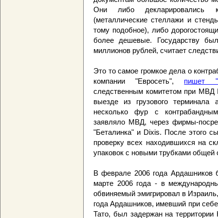
Они либо декларировались к
(металлические стеллажи и стенды
тому подобное), либо дорогостоящ
более дешевые. Государству бы
миллионов рублей, считает следств
Это то самое громкое дела о контр
компании "Евросеть",
пишет "
следственным комитетом при МВД РФ
выезде из грузового терминала 
несколько фур с контрабандным
заявляло МВД, через фирмы-посред
"Беталинка" и Dixis. После этого
проверку всех находившихся на ск
упаковок с новыми трубками общей 
В феврале 2006 года Ардашников 
марте 2006 года - в международн
обвиняемый эмигрировал в Израиль,
года Ардашников, имевший при себе
Тато, был задержан на территории 