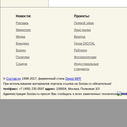
Новости:
Проекты:
Реклама
Прямой эфир
Маркетинг
Лицо рынка
Медиа
Визитка
Брендинг
Герои DIGITAL
Бизнес
Рейтинги
Политика
Фоторепортажи
Социум
Индустриальные
стандарты
©
Состав.ру
1998-2017, фирменный стиль
Depot WPF
При использовании материалов портала ссылка на Sostav.ru обязательна!
тел/факс:
+7 (495) 230 0597
адрес:
109004, Москва, Полковая 3/3
Администрация Sostav.ru просит Вас сообщать о всех замеченных технических неп