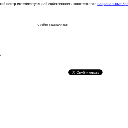
ский центр интеллектуальной собственности запатентовал
национальные бр
С сайта sovietwine.com
u