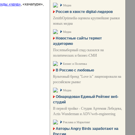
енды «чача»
, «хачапури»,
Медиа
Россия в хвосте digital-лидеров
ZenithOptimedia оценила крупнейшие рынки
новых медиа
Медиа
Новостные сайты теряют
аудиторию
Послевыборный спад сказался на
политических и бизнес-СМИ
Бизнес и Политика
В Россию с любовью
Культовый бренд "Love is" лицензировали на
российском рынке
Медиа
Обнародован Единый Рейтинг веб-
студий
В первой тройке - Студия Артемия Лебедева,
Actis Wunderman и ADV/web-engineering
Реклама и Маркетинг
Авторы Angry Birds заработают на
России