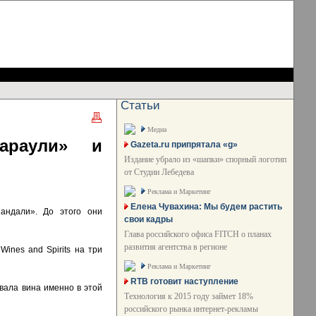
Статьи
Медиа
мараули» и
Gazeta.ru припрятала «g»
Издание убрало из «шапки» спорный логотип
от Студии Лебедева
Реклама и Маркетинг
Елена Чувахина: Мы будем растить
андали». До этого они
свои кадры
Глава российского офиса FITCH о планах
развития агентства в регионе
ines and Spirits на три
Реклама и Маркетинг
RTB готовит наступление
авала вина именно в этой
Технология к 2015 году займет 18%
российского рынка интернет-рекламы