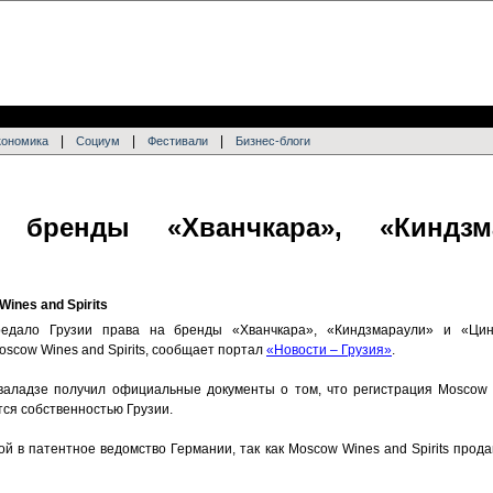
|
|
|
кономика
Социум
Фестивали
Бизнес-блоги
 бренды «Хванчкара», «Киндз
ines and Spirits
редало Грузии права на бренды «Хванчкара», «Киндзмараули» и «Цин
scow Wines and Spirits, сообщает портал
«Новости – Грузия»
.
валадзе получил официальные документы о том, что регистрация Moscow W
тся собственностью Грузии.
й в патентное ведомство Германии, так как Moscow Wines and Spirits прод