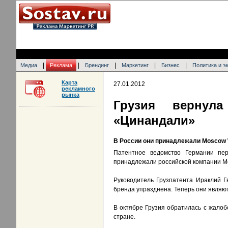
|
|
|
|
|
Медиа
Реклама
Брендинг
Маркетинг
Бизнес
Политика и э
Карта
27.01.2012
рекламного
рынка
Грузия вернула
«Цинандали»
В России они принадлежали Moscow W
Патентное ведомство Германии пе
принадлежали российской компании Mo
Руководитель Грузпатента Ираклий Г
бренда упразднена. Теперь они являю
В октябре Грузия обратилась с жалобо
стране.