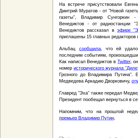
На встрече присутствовали Евген
Дмитрий Муратов - от "Новой газет
газеты", Владимир Сунгоркин -
Венедиктов - от радиостанции "
Венедиктов рассказал в
эфире "Э
приглашены 15 главных редакторов п
Альбац
сообщила
, что ей удало
последним событиям, произошедшим
Как написал Венедиктов в
Twitter
, о
номер
исторического журнала "Диле
Грозного до Владимира Путина". 
Медведева Аркадию Дворковичу,
от
Главред "Эха" также передал Медведе
Президент пообещал вернуться в се
Напомним, что на прошлой нед
премьер Владимир Путин
.