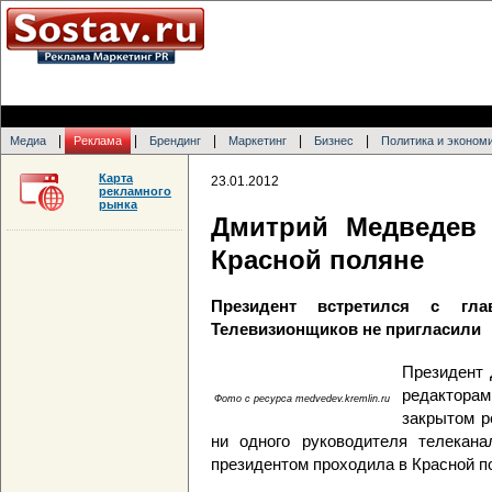
|
|
|
|
|
Медиа
Реклама
Брендинг
Маркетинг
Бизнес
Политика и эконом
Карта
23.01.2012
рекламного
рынка
Дмитрий Медведев 
Красной поляне
Президент встретился с гл
Телевизионщиков не пригласили
Президент 
редактора
Фото c ресурса medvedev.kremlin.ru
закрытом р
ни одного руководителя телекана
президентом проходила в Красной п