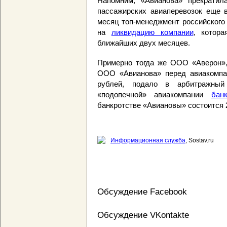
Напомним, «Авианова» прекрати
пассажирских авиаперевозок еще в
месяц топ-менеджмент российского
на
ликвидацию компании
, котор
ближайших двух месяцев.
Примерно тогда же ООО «Аверон»,
ООО «Авианова» перед авиакомпа
рублей, подало в арбитражны
«подопечной» авиакомпании
бан
банкротстве «Авиановы» состоится 
Информационная служба
, Sostav.ru
Обсуждение Facebook
Обсуждение VKontakte