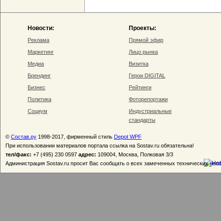
Новости:
Проекты:
Реклама
Прямой эфир
Маркетинг
Лицо рынка
Медиа
Визитка
Брендинг
Герои DIGITAL
Бизнес
Рейтинги
Политика
Фоторепортажи
Социум
Индустриальные
стандарты
©
Состав.ру
1998-2017, фирменный стиль
Depot WPF
При использовании материалов портала ссылка на Sostav.ru обязательна!
тел/факс:
+7 (495) 230 0597
адрес:
109004, Москва, Полковая 3/3
Администрация Sostav.ru просит Вас сообщать о всех замеченных технических неп