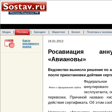
|
|
|
|
|
Медиа
Реклама
Брендинг
Маркетинг
Бизнес
Политика и эконом
Карта
16.01.2012
рекламного
рынка
Росавиация анн
«Авиановы»
Ведомство вынесло решение по ав
после приостановки дейтвия серт
Федеральное
аннулировал
Фото с официального сайта
эксплуатанта, 
перевозки. Причиной названо «и
действия сертификата. Об этом со