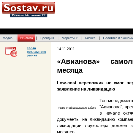
|
|
|
|
|
Медиа
Реклама
Брендинг
Маркетинг
Бизнес
Политика и эконом
Карта
14.11.2011
рекламного
рынка
«Авианова» самол
месяца
Low-cost перевозчик не смог п
заявление на ликвидацию
Топ-менеджмен
"Авианова", пр
Фото с официального сайта
в начале октя
документы на ликвидацию компан
ликвидации лоукостера должен 
месяцев.