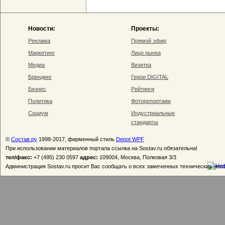
Новости:
Проекты:
Реклама
Прямой эфир
Маркетинг
Лицо рынка
Медиа
Визитка
Брендинг
Герои DIGITAL
Бизнес
Рейтинги
Политика
Фоторепортажи
Социум
Индустриальные
стандарты
©
Состав.ру
1998-2017, фирменный стиль
Depot WPF
При использовании материалов портала ссылка на Sostav.ru обязательна!
тел/факс:
+7 (495) 230 0597
адрес:
109004, Москва, Полковая 3/3
Администрация Sostav.ru просит Вас сообщать о всех замеченных технических неп