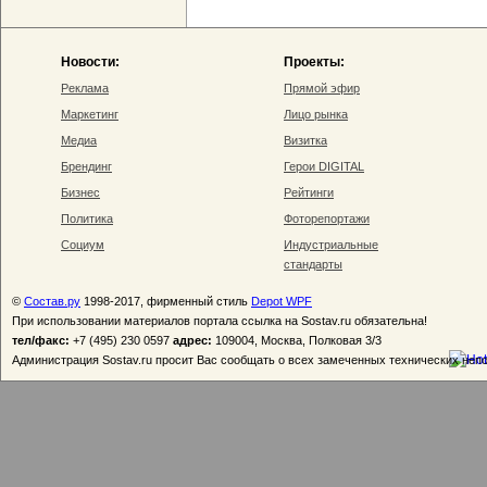
Новости:
Проекты:
Реклама
Прямой эфир
Маркетинг
Лицо рынка
Медиа
Визитка
Брендинг
Герои DIGITAL
Бизнес
Рейтинги
Политика
Фоторепортажи
Социум
Индустриальные
стандарты
©
Состав.ру
1998-2017, фирменный стиль
Depot WPF
При использовании материалов портала ссылка на Sostav.ru обязательна!
тел/факс:
+7 (495) 230 0597
адрес:
109004, Москва, Полковая 3/3
Администрация Sostav.ru просит Вас сообщать о всех замеченных технических неп