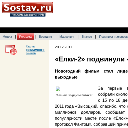
|
|
|
|
|
Медиа
Реклама
Брендинг
Маркетинг
Бизнес
Политика и эконом
Карта
20.12.2011
рекламного
рынка
«Елки-2» подвинули
Новогодний фильм стал лиде
выходные
За первые в
собрали около 
С сайта sergeysvetlakov.ru
с 15 по 18 д
2011 года «Высоцкий, спасибо, что
миллионов долларов, сообщае
популярности месте после «Елок»
протокол Фантом», собравший приме