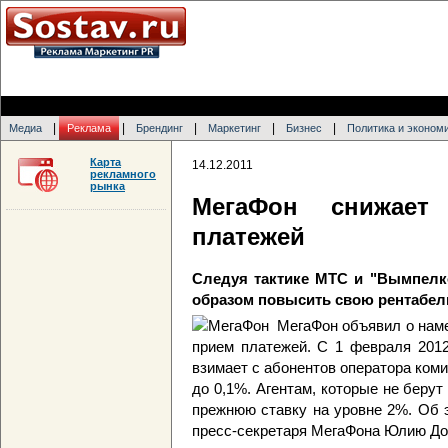
|
|
|
|
|
Медиа
Реклама
Брендинг
Маркетинг
Бизнес
Политика и эконом
Карта
14.12.2011
рекламного
рынка
МегаФон снижает
платежей
Следуя тактике МТС и "Вымпелко
образом повысить свою рентабел
МегаФон объявил о наме
прием платежей. С 1 февраля 2012
взимает с абонентов оператора коми
до 0,1%. Агентам, которые не беру
прежнюю ставку на уровне 2%. Об
пресс-секретаря МегаФона Юлию До