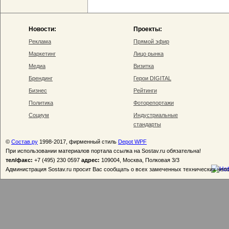
Новости:
Проекты:
Реклама
Прямой эфир
Маркетинг
Лицо рынка
Медиа
Визитка
Брендинг
Герои DIGITAL
Бизнес
Рейтинги
Политика
Фоторепортажи
Социум
Индустриальные
стандарты
©
Состав.ру
1998-2017, фирменный стиль
Depot WPF
При использовании материалов портала ссылка на Sostav.ru обязательна!
тел/факс:
+7 (495) 230 0597
адрес:
109004, Москва, Полковая 3/3
Администрация Sostav.ru просит Вас сообщать о всех замеченных технических неп