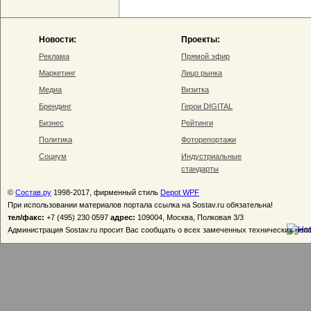
Новости:
Проекты:
Реклама
Прямой эфир
Маркетинг
Лицо рынка
Медиа
Визитка
Брендинг
Герои DIGITAL
Бизнес
Рейтинги
Политика
Фоторепортажи
Социум
Индустриальные
стандарты
©
Состав.ру
1998-2017, фирменный стиль
Depot WPF
При использовании материалов портала ссылка на Sostav.ru обязательна!
тел/факс:
+7 (495) 230 0597
адрес:
109004, Москва, Полковая 3/3
Администрация Sostav.ru просит Вас сообщать о всех замеченных технических неп