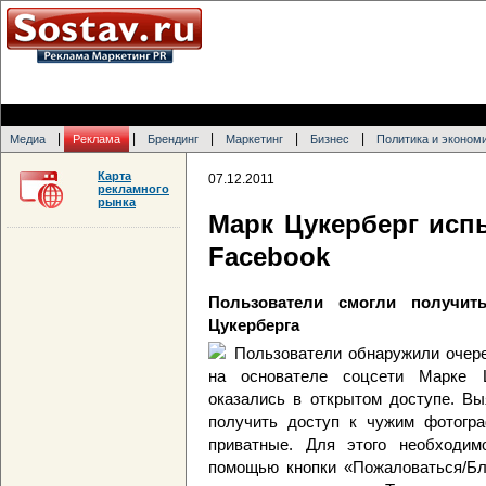
|
|
|
|
|
Медиа
Реклама
Брендинг
Маркетинг
Бизнес
Политика и эконом
Карта
07.12.2011
рекламного
рынка
Марк Цукерберг исп
Facebook
Пользователи смогли получи
Цукерберга
Пользователи обнаружили очер
на основателе соцсети Марке Ц
оказались в открытом доступе. Вы
получить доступ к чужим фотогр
приватные. Для этого необходим
помощью кнопки «Пожаловаться/Бл