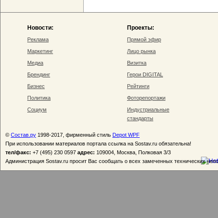
Новости:
Проекты:
Реклама
Прямой эфир
Маркетинг
Лицо рынка
Медиа
Визитка
Брендинг
Герои DIGITAL
Бизнес
Рейтинги
Политика
Фоторепортажи
Социум
Индустриальные
стандарты
©
Состав.ру
1998-2017, фирменный стиль
Depot WPF
При использовании материалов портала ссылка на Sostav.ru обязательна!
тел/факс:
+7 (495) 230 0597
адрес:
109004, Москва, Полковая 3/3
Администрация Sostav.ru просит Вас сообщать о всех замеченных технических неп