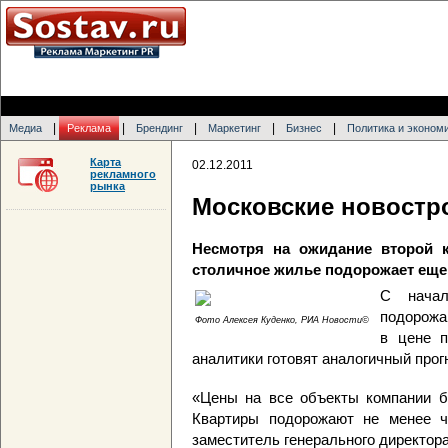
|
|
|
|
|
Медиа
Реклама
Брендинг
Маркетинг
Бизнес
Политика и эконом
Карта
02.12.2011
рекламного
рынка
Московские новостр
Несмотря на ожидание второй 
столичное жилье подорожает еще 
С начал
подорожа
Фото Алексея Куденко, РИА Новости©
в цене п
аналитики готовят аналогичный про
«Цены на все объекты компании б
Квартиры подорожают не менее ч
заместитель генерального директор