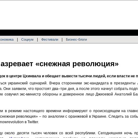
|
|
|
кономика
Социум
Фестивали
Бизнес-блоги
азревает «снежная революция»
ок в центре Цхинвала и обещает вывести тысячи людей, если власти не 
ся украинский сценарий. Вчера сторонники экс-кандидата в президенты
. Они заявили, что простоят два–три дня, а после этого начнут собрать подп
ние озвучил экс-министр обороны и доверенное лицо Джиоевой Анатолий Б
и в режиме настоящего времени информируют о происходящем на главн
«снежная революция» – по аналогии с оранжевой в Украине. Следить за соб
owrevolution в Twitter.
у около десяти тысяч человек со всей республики. Сегодняшняя ночь пр