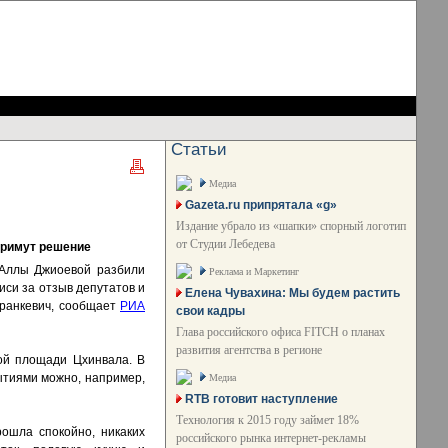
Статьи
Медиа
Gazeta.ru припрятала «g»
Издание убрало из «шапки» спорный логотип
от Студии Лебедева
примут решение
 Аллы Джиоевой разбили
Реклама и Маркетинг
иси за отзыв депутатов и
Елена Чувахина: Мы будем растить
аранкевич, сообщает
РИА
свои кадры
Глава российского офиса FITCH о планах
развития агентства в регионе
ой площади Цхинвала. В
ытиями можно, например,
Медиа
RTB готовит наступление
Технология к 2015 году займет 18%
ошла спокойно, никаких
российского рынка интернет-рекламы