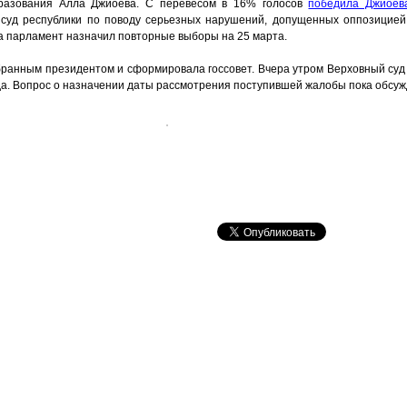
бразования Алла Джиоева. С перевесом в 16% голосов
победила Джиоев
суд республики по поводу серьезных нарушений, допущенных оппозицией.
а парламент назначил повторные выборы на 25 марта.
бранным президентом и сформировала госсовет. Вчера утром Верховный суд
а. Вопрос о назначении даты рассмотрения поступившей жалобы пока обсуж