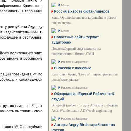
ток, полевую кухню и
Медиа
обравшиеся. Кроме того,
залежности. Сторонники
Россия в хвосте digital-лидеров
ZenithOptimedia оценила крупнейшие рынки
новых медиа
енту республики Эдуарду
Медиа
ов недействительными. В
Новостные сайты теряют
исходящее в республике.
аудиторию
Послевыборный спад сказался на
йских политических элит.
политических и бизнес-СМИ
осетинские и российские
Реклама и Маркетинг
В Россию с любовью
Культовый бренд "Love is" лицензировали на
трации президента РФ по
российском рынке
 обсуждали сложившуюся
Реклама и Маркетинг
Обнародован Единый Рейтинг веб-
студий
В первой тройке - Студия Артемия Лебедева,
структивным», сообщает
Actis Wunderman и ADV/web-engineering
ожность выставить свою
Реклама и Маркетинг
Авторы Angry Birds заработают на
 – глава МЧС республики
России