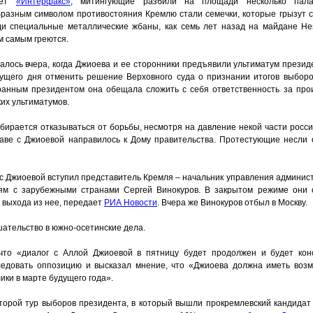
ает
«Интерфакс»
, митингующие разбили на площади несколько пала
разным символом противостояния Кремлю стали семечки, которые грызут с
и специальные металлические жбаны, как семь лет назад на майдане Не
м самым греются.
лось вчера, когда Джиоева и ее сторонники предъявили ультиматум презид
кущего дня отменить решение Верховного суда о признании итогов выбор
ранным президентом она обещала сложить с себя ответственность за про
ких ультиматумов.
бирается отказываться от борьбы, несмотря на давление некой части росси
аве с Джиоевой направилось к Дому правительства. Протестующие несли 
 с Джиоевой вступил представитель Кремля – начальник управления админис
ям с зарубежными странами Сергей Винокуров. В закрытом режиме они
 выхода из нее, передает
РИА Новости
. Вчера же Винокуров отбыл в Москву.
ательство в южно-осетинские дела.
что «диалог с Аллой Джиоевой в пятницу будет продолжен и будет кон
едовать оппозицию и высказал мнение, что «Джиоева должна иметь возм
ики в марте будущего года».
орой тур выборов президента, в который вышли прокремлевский кандидат