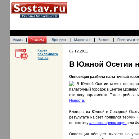
|
|
|
|
|
Медиа
Реклама
Брендинг
Маркетинг
Бизнес
Политика и э
Карта
02.12.2011
рекламного
рынка
В Южной Осетии н
Оппозиция разбила палаточный город
В Южной Осетии может повторить
палаточный городок в центре Цхинвала
отставку парламента. Такое требова
Новости.
Блогеры из Южной и Северной Осети
результате на свет появился термин 
по хэштегу
#снежнаяреволюция
или #sn
Оппозиция обещает вывести на улиц