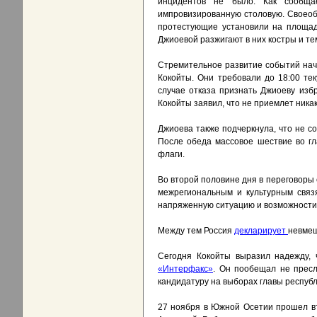
инцидентов не было. Как сообщ
импровизированную столовую. Своеоб
протестующие установили на площад
Джиоевой разжигают в них костры и те
Стремительное развитие событий нача
Кокойты. Они требовали до 18:00 те
случае отказа признать Джиоеву изб
Кокойты заявил, что не приемлет ника
Джиоева также подчеркнула, что не со
После обеда массовое шествие во гл
флаги.
Во второй половине дня в переговоры
межрегиональным и культурным связ
напряженную ситуацию и возможности
Между тем Россия
декларирует
невмеш
Сегодня Кокойты выразил надежду, 
«Интерфакс»
. Он пообещал не пресл
кандидатуру на выборах главы республ
27 ноября в Южной Осетии прошел вт