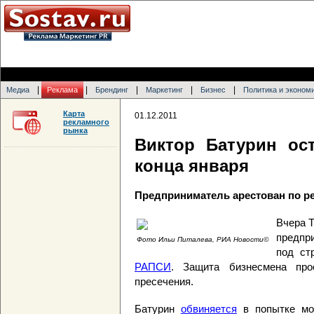
|
|
|
|
|
Медиа
Реклама
Брендинг
Маркетинг
Бизнес
Политика и эконом
Карта
01.12.2011
рекламного
рынка
Виктор Батурин ос
конца января
Предприниматель арестован по р
Вчера 
предпр
Фото Ильи Питалева, РИА Новости©
под ст
РАПСИ
. Защита бизнесмена пр
пресечения.
Батурин
обвиняется
в попытке мош