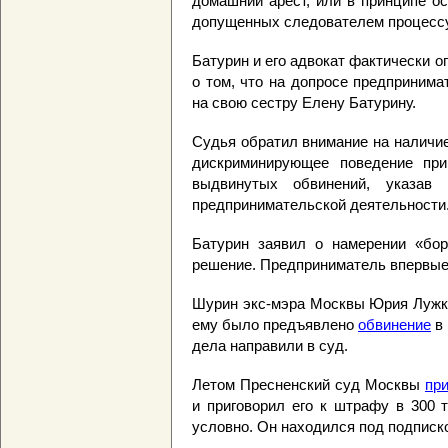
домашний арест, или в принципе о
допущенных следователем процесс
Батурин и его адвокат фактически 
о том, что на допросе предпринима
на свою сестру Елену Батурину.
Судья обратил внимание на наличие
дискриминирующее поведение при
выдвинутых обвинений, указав 
предпринимательской деятельности
Батурин заявил о намерении «бор
решение. Предприниматель впервые
Шурин экс-мэра Москвы Юрия Луж
ему было предъявлено
обвинение
в 
дела направили в суд.
Летом Пресненский суд Москвы
пр
и приговорил его к штрафу в 300 
условно. Он находился под подписк