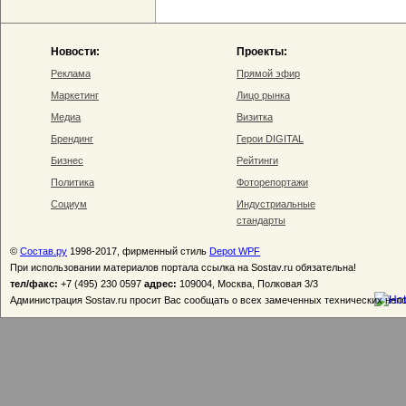
Новости:
Проекты:
Реклама
Прямой эфир
Маркетинг
Лицо рынка
Медиа
Визитка
Брендинг
Герои DIGITAL
Бизнес
Рейтинги
Политика
Фоторепортажи
Социум
Индустриальные
стандарты
©
Состав.ру
1998-2017, фирменный стиль
Depot WPF
При использовании материалов портала ссылка на Sostav.ru обязательна!
тел/факс:
+7 (495) 230 0597
адрес:
109004, Москва, Полковая 3/3
Администрация Sostav.ru просит Вас сообщать о всех замеченных технических неп