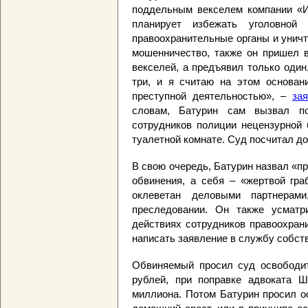
поддельным векселем компании «И
планирует избежать уголовной 
правоохранительные органы и уничт
мошенничество, также он пришел в
векселей, а предъявил только один
три, и я считаю на этом основан
преступной деятельностью», –
за
словам, Батурин сам вызвал по
сотрудников полиции нецензурной 
туалетной комнате. Суд посчитал д
В свою очередь, Батурин назвал «
обвинения, а себя – «жертвой гра
оклеветан деловыми партнерами
преследовании. Он также усматр
действиях сотрудников правоохрани
написать заявление в службу собст
Обвиняемый просил суд освободит
рублей, при поправке адвоката 
миллиона. Потом Батурин просил о