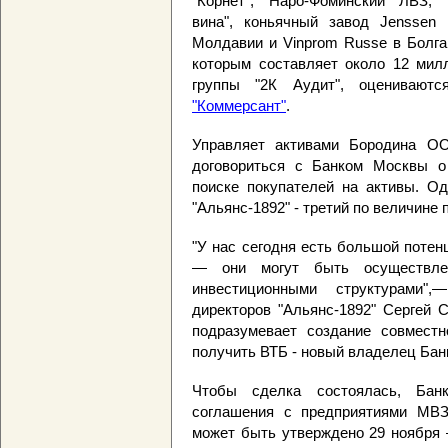
"Корнет", Наро-Фоминский ЛВЗ, 
вина", коньячный завод Jenssen 
Молдавии и Vinprom Russe в Болга
которым составляет около 12 мил
группы "2К Аудит", оценивают
"Коммерсант"
.
Управляет активами Бородина О
договориться с Банком Москвы о
поиске покупателей на активы. Од
"Альянс-1892" - третий по величине 
"У нас сегодня есть большой потен
— они могут быть осуществл
инвестиционными структурами"
директоров "Альянс-1892" Сергей 
подразумевает создание совместн
получить ВТБ - новый владелец Бан
Чтобы сделка состоялась, Ба
соглашения с предприятиями МВЗ,
может быть утверждено 29 ноября 