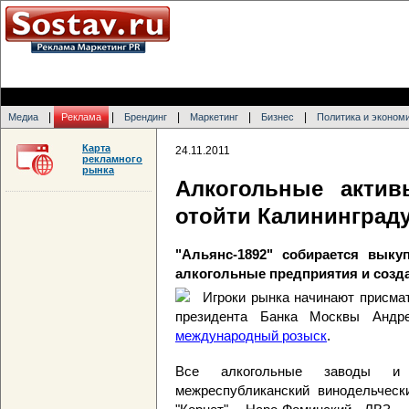
|
|
|
|
|
Медиа
Реклама
Брендинг
Маркетинг
Бизнес
Политика и эконом
Карта
24.11.2011
рекламного
рынка
Алкогольные акти
отойти Калининград
"Альянс-1892" собирается вык
алкогольные предприятия и созд
Игроки рынка начинают присма
президента Банка Москвы Андре
международный розыск
.
Все алкогольные заводы и
межреспубликанский винодельческ