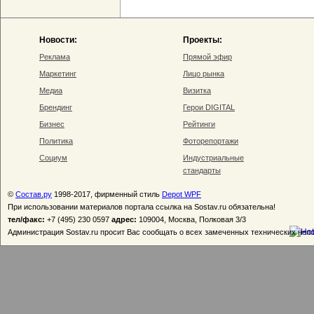
Новости:
Проекты:
Реклама
Прямой эфир
Маркетинг
Лицо рынка
Медиа
Визитка
Брендинг
Герои DIGITAL
Бизнес
Рейтинги
Политика
Фоторепортажи
Социум
Индустриальные
стандарты
©
Состав.ру
1998-2017, фирменный стиль
Depot WPF
При использовании материалов портала ссылка на Sostav.ru обязательна!
тел/факс:
+7 (495) 230 0597
адрес:
109004, Москва, Полковая 3/3
Администрация Sostav.ru просит Вас сообщать о всех замеченных технических неп