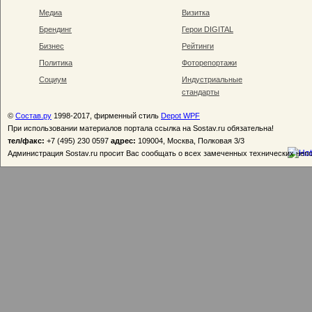
Медиа
Визитка
Брендинг
Герои DIGITAL
Бизнес
Рейтинги
Политика
Фоторепортажи
Социум
Индустриальные
стандарты
©
Состав.ру
1998-2017, фирменный стиль
Depot WPF
При использовании материалов портала ссылка на Sostav.ru обязательна!
тел/факс:
+7 (495) 230 0597
адрес:
109004, Москва, Полковая 3/3
Администрация Sostav.ru просит Вас сообщать о всех замеченных технических неп