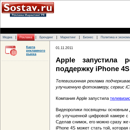
|
|
|
|
|
Медиа
Реклама
Брендинг
Маркетинг
Бизнес
Политика и эконом
Карта
01.11.2011
рекламного
рынка
Apple запустила 
поддержку iPhone 4S
Телевизионная реклама подчеркива
улучшенную фотокамеру, сервис iClo
Компания Apple запустила
телевизи
Видеоролики посвящены основным д
об улучшенной цифровой камере с 
Сделав снимок, его можно сразу же 
iPhone 4S может стать той, которая 