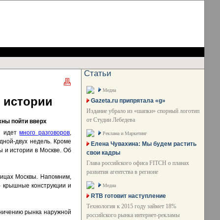
Статьи
Медиа
и истории
Gazeta.ru припрятала «g»
Издание убрало из «шапки» спорный логотип
от Студии Лебедева
жны пойти вверх
мя идет
много разговоров
,
Реклама и Маркетинг
дной-двух недель. Кроме
Елена Чувахина: Мы будем растить
ы и истории в Москве. Об
свои кадры
Глава российского офиса FITCH о планах
развития агентства в регионе
ицах Москвы. Напомним,
- крышные конструкции и
Медиа
RTB готовит наступление
Технология к 2015 году займет 18%
аничению рынка наружной
российского рынка интернет-рекламы