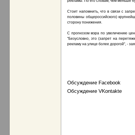
рекламы. По его словам, чем меньше б
Стоит напомнить, что в связи с зап
половины общероссийского) крупней
сторону понижения.
С прогнозом мэра по увеличению цен 
"Безусловно, это (запрет на перетяжк
рекламу на улице более дорогой", - з
Обсуждение Facebook
Обсуждение VKontakte