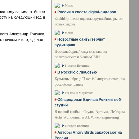
Медиа
прежнему занимает более
Россия в хвосте digital-лидеров
осту на следующий год в
ZenithOptimedia оценила крупнейшие рынки
новых медиа
Медиа
or's Александр Грязнов.
Новостные сайты теряют
 конечном итоге, сделает
аудиторию
Послевыборный спад сказался на
политических и бизнес-СМИ
Бизнес и Политика
В Россию с любовью
Культовый бренд "Love is" лицензировали на
российском рынке
Реклама и Маркетинг
Обнародован Единый Рейтинг веб-
студий
В первой тройке - Студия Артемия Лебедева,
Actis Wunderman и ADV/web-engineering
Бизнес и Политика
Авторы Angry Birds заработают на
России