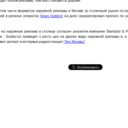
удет объем рекламы, тем она становится дороже.
ретом части форматов наружной рекламы в Москве (а столичный рынок по-
ший в регионе оператор
News Outdoor
на днях скорректировал прогноз по р
на наружную рекламу в столице согласен аналитик компании Standard & Po
и - Sostav.ru) приведет к росту цен на другие виды наружной рекламы и, в
аявил эксперт в интервью радиостанции
"Эхо Москвы"
.