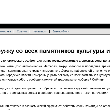
|
|
|
кономика
Социум
Фестивали
Бизнес-блоги
ужку со всех памятников культуры 
 экономического эффекта от запретов на рекламные форматы: цены дол
Знак немецкого автоконцерна Mercedes, вокруг которого в последнее вре
будет демонтирован с крыши знаменитого Дома на набережной в течение о
того, городские власти намерены убрать рекламу со всех памятников культур
" в минувшую субботу сообщил столичный градоначальник Сергей Собянин.
ородской администрации разобраться с засильем наружной рекламы на ул
а на строительных сетках и заборах, транспаранты-перетяжки, на очереди 
обянин отметил и экономический эффект от действий своей команды по огр