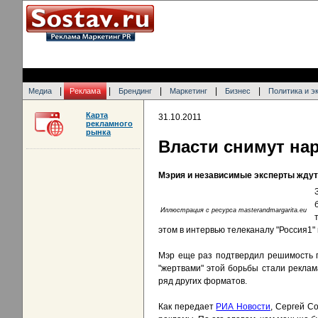
|
|
|
|
|
Медиа
Реклама
Брендинг
Маркетинг
Бизнес
Политика и э
Карта
31.10.2011
рекламного
рынка
Власти снимут нар
Мэрия и независимые эксперты ждут
Иллюстрация c ресурса masterandmargarita.eu
этом в интервью телеканалу "Россия1
Мэр еще раз подтвердил решимость г
"жертвами" этой борьбы стали реклам
ряд других форматов.
Как передает
РИА Новости
, Сергей С