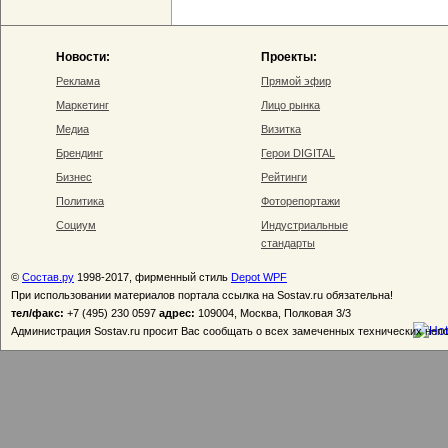
Новости:
Проекты:
Реклама
Прямой эфир
Маркетинг
Лицо рынка
Медиа
Визитка
Брендинг
Герои DIGITAL
Бизнес
Рейтинги
Политика
Фоторепортажи
Социум
Индустриальные
стандарты
©
Состав.ру
1998-2017, фирменный стиль
Depot WPF
При использовании материалов портала ссылка на Sostav.ru обязательна!
тел/факс:
+7 (495) 230 0597
адрес:
109004, Москва, Полковая 3/3
Администрация Sostav.ru просит Вас сообщать о всех замеченных технических неп