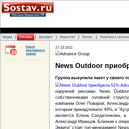
|
|
|
|
|
Медиа
Реклама
Брендинг
Маркетинг
Бизнес
Политика и эконом
Карта
27.10.2011
рекламного
рынка
News Outdoor приоб
Группа выкупила пакет у своего 
наружной рекламы News Outdoo
собственниками головной структ
компании Олег Поваров, Александр
которым принадлежало 49%, и "Аутд
является Елена Солдатенкова, а 
Александр Иванцов. Близкие к опера
Эквити" стоит топ-менеджмент News