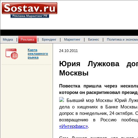
|
|
|
|
|
Медиа
Реклама
Брендинг
Маркетинг
Бизнес
Политика и эконом
Карта
24.10.2011
рекламного
рынка
Юрия Лужкова доп
Москвы
Повестка пришла через нескол
котором он раскритиковал презид
Бывший мэр Москвы Юрий Лужко
дела о хищениях в Банке Москвы.
допрос в понедельник, 24 октября. 
возвращению в Россию пообещ
«Интерфакс»
.