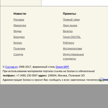
Новости:
Проекты:
Реклама
Прямой эфир
Маркетинг
Лицо рынка
Медиа
Визитка
Брендинг
Герои DIGITAL
Бизнес
Рейтинги
Политика
Фоторепортажи
Социум
Индустриальные
стандарты
©
Состав.ру
1998-2017, фирменный стиль
Depot WPF
При использовании материалов портала ссылка на Sostav.ru обязательна!
тел/факс:
+7 (495) 230 0597
адрес:
109004, Москва, Полковая 3/3
Администрация Sostav.ru просит Вас сообщать о всех замеченных технических неп