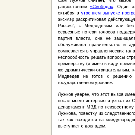
Сам Лужков считает, что вызов 
радиостанции
«Свобода»
. Один и
октября в
утреннем выпуске прог
экс-мэр раскритиковал действующую
Россия", с Медведевым или без
серьезные потери голосов поддерж
партия власти, она не защищал
обслуживала правительство и ад
сомневается в управленческих тал
неспособность решать вопросы стра
премьерству (я имею в виду премь
же драматически-отрицательным, к
Медведев не готов к решению 
государственном уровне».
Лужков уверен, что этот вызов име
после моего интервью я узнал из 
департамент МВД по неизвестному 
Лужкова, повестку из следственного
так как находится на международн
выступает с докладом.