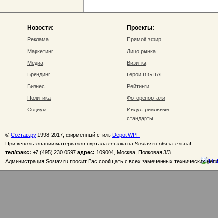
Новости:
Проекты:
Реклама
Прямой эфир
Маркетинг
Лицо рынка
Медиа
Визитка
Брендинг
Герои DIGITAL
Бизнес
Рейтинги
Политика
Фоторепортажи
Социум
Индустриальные
стандарты
©
Состав.ру
1998-2017, фирменный стиль
Depot WPF
При использовании материалов портала ссылка на Sostav.ru обязательна!
тел/факс:
+7 (495) 230 0597
адрес:
109004, Москва, Полковая 3/3
Администрация Sostav.ru просит Вас сообщать о всех замеченных технических неп