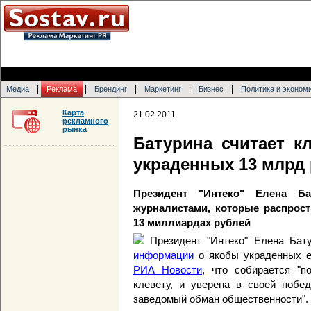
|
|
|
|
|
Медиа
Реклама
Брендинг
Маркетинг
Бизнес
Политика и эконом
Карта
21.02.2011
рекламного
рынка
Батурина считает 
украденных 13 млрд
Президент "Интеко" Елена Б
журналистами, которые распро
13 миллиардах рублей
Президент "Интеко" Елена Бат
информации
о якобы украденных е
РИА Новости
, что собирается "
клевету, и уверена в своей побе
заведомый обман общественности".