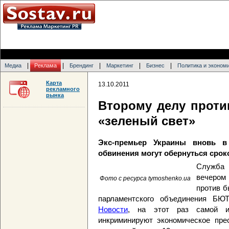
|
|
|
|
|
Медиа
Реклама
Брендинг
Маркетинг
Бизнес
Политика и эконом
Карта
13.10.2011
рекламного
рынка
Второму делу прот
«зеленый свет»
Экс-премьер Украины вновь в
обвинения могут обернуться сроко
Служба 
вечером
Фото с ресурса tymoshenko.ua
против б
парламентского объединения Б
Новости
, на этот раз самой из
инкриминируют экономическое прес