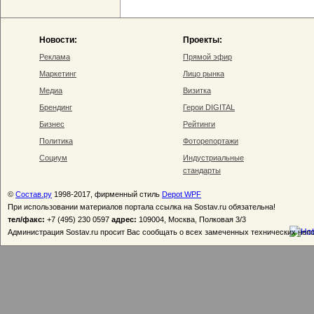
Новости:
Проекты:
Реклама
Прямой эфир
Маркетинг
Лицо рынка
Медиа
Визитка
Брендинг
Герои DIGITAL
Бизнес
Рейтинги
Политика
Фоторепортажи
Социум
Индустриальные
стандарты
©
Состав.ру
1998-2017, фирменный стиль
Depot WPF
При использовании материалов портала ссылка на Sostav.ru обязательна!
тел/факс:
+7 (495) 230 0597
адрес:
109004, Москва, Полковая 3/3
Администрация Sostav.ru просит Вас сообщать о всех замеченных технических неп