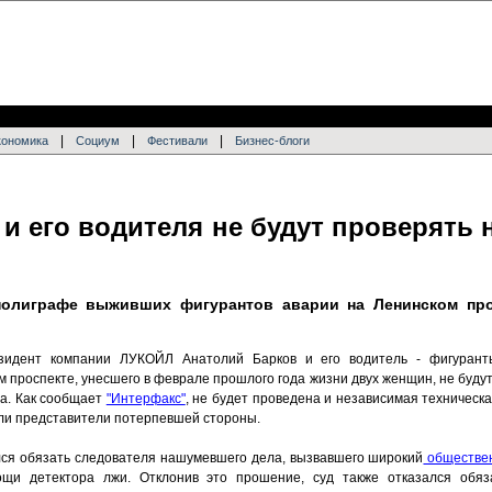
|
|
|
кономика
Социум
Фестивали
Бизнес-блоги
и его водителя не будут проверять 
полиграфе выживших фигурантов аварии на Ленинском про
зидент компании ЛУКОЙЛ Анатолий Барков и его водитель - фигурант
м проспекте, унесшего в феврале прошлого года жизни двух женщин, не буд
а. Как сообщает
"Интерфакс"
, не будет проведена и независимая техническа
ли представители потерпевшей стороны.
лся обязать следователя нашумевшего дела, вызвавшего широкий
обществе
щи детектора лжи. Отклонив это прошение, суд также отказался обяз