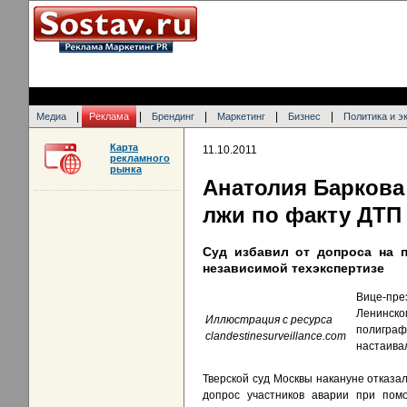
|
|
|
|
|
Медиа
Реклама
Брендинг
Маркетинг
Бизнес
Политика и э
Карта
11.10.2011
рекламного
рынка
Анатолия Баркова 
лжи по факту ДТП
Суд избавил от допроса на 
независимой техэкспертизе
Вице-пре
Ленинско
Иллюстрация с ресурса
полиграф
clandestinesurveillance.com
настаива
Тверской суд Москвы накануне отказа
допрос участников аварии при помо