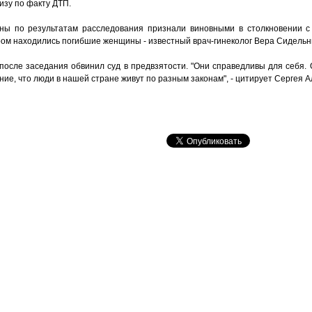
изу по факту ДТП.
ны по результатам расследования признали виновными в столкновении с
ром находились погибшие женщины - известный врач-гинеколог Вера Сидельн
после заседания обвинил суд в предвзятости. "Они справедливы для себя.
ние, что люди в нашей стране живут по разным законам", - цитирует Сергея А