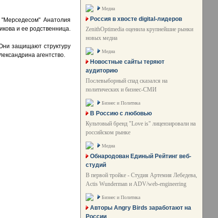
Медиа
Россия в хвосте digital-лидеров
 "Мерседесом" Анатолия
икова и ее родственница.
ZenithOptimedia оценила крупнейшие рынки
новых медиа
 Они защищают структуру
Медиа
лександрина агентство.
Новостные сайты теряют
аудиторию
Послевыборный спад сказался на
политических и бизнес-СМИ
Бизнес и Политика
В Россию с любовью
Культовый бренд "Love is" лицензировали на
российском рынке
Медиа
Обнародован Единый Рейтинг веб-
студий
В первой тройке - Студия Артемия Лебедева,
Actis Wunderman и ADV/web-engineering
Бизнес и Политика
Авторы Angry Birds заработают на
России