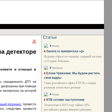
Статьи
Медиа
на детекторе
Gazeta.ru припрятала «g»
Издание убрало из «шапки» спорный логотип
от Студии Лебедева
Интервью
спекте и отказал в
Елена Чувахина: Мы будем растить
свои кадры
ы скандального ДТП на
Глава российского офиса FITCH о планах
ут допрошены при помощи
развития агентства в регионе
я экспертиза, на которой
Медиа
RTB готовит наступление
нный резонанс
, провести
Технология к 2015 году займет 18%
ать следствие провести
российского рынка интернет-рекламы