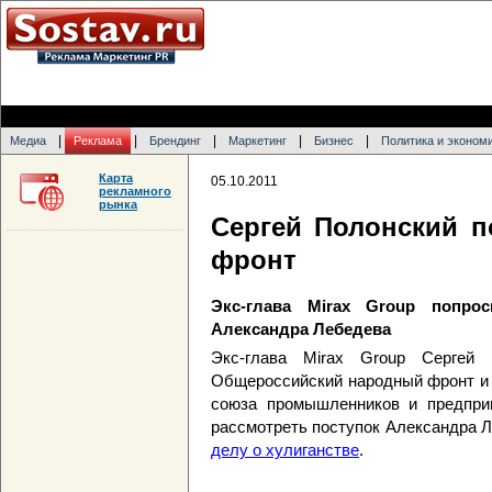
|
|
|
|
|
Медиа
Реклама
Брендинг
Маркетинг
Бизнес
Политика и эконом
Карта
05.10.2011
рекламного
рынка
Сергей Полонский 
фронт
Экс-глава Mirax Group попр
Александра Лебедева
Экс-глава Mirax Group Сергей
Общероссийский народный фронт и 
союза промышленников и предприн
рассмотреть поступок Александра 
делу о хулиганстве
.