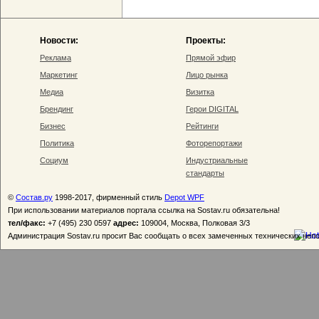
Новости:
Проекты:
Реклама
Прямой эфир
Маркетинг
Лицо рынка
Медиа
Визитка
Брендинг
Герои DIGITAL
Бизнес
Рейтинги
Политика
Фоторепортажи
Социум
Индустриальные
стандарты
©
Состав.ру
1998-2017, фирменный стиль
Depot WPF
При использовании материалов портала ссылка на Sostav.ru обязательна!
тел/факс:
+7 (495) 230 0597
адрес:
109004, Москва, Полковая 3/3
Администрация Sostav.ru просит Вас сообщать о всех замеченных технических неп