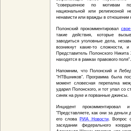
"совершенное по мотивам поли
национальной или религиозной 
ненависти или вражды в отношении 
Полонский прокомментировал
свое
такие действия, которые вызы
заводиться уголовные дела, незав
возникнут какие-то сложности, и
Представитель Полонского Никита 
находятся в рамках правового поля".
Напомним, что Полонский и Леб
"НТВшников". Программа была пос
момент словесная перепалка меж
ударил Полонского, и тот упал со 
синяк на руке и порванные джинсы.
Инцидент прокомментировал 
"Представляете, как они за деньги д
его слова
РИА Новости
. Вопрос 
заседании федерального коорд