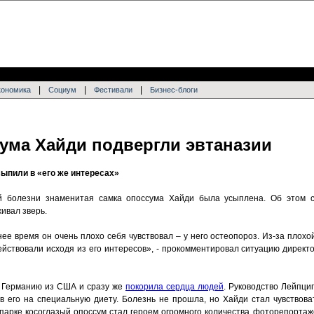
|
|
|
кономика
Социум
Фестивали
Бизнес-блоги
сума Хайди подвергли эвтаназии
сыпили в «его же интересах»
й болезни знаменитая самка опоссума Хайди была усыплена. Об этом
живал зверь.
нее время он очень плохо себя чувствовал – у него остеопороз. Из-за плох
йствовали исходя из его интересов», - прокомментировал ситуацию директо
в Германию из США и сразу же
покорила сердца людей
. Руководство Лейпци
ив его на специальную диету. Болезнь не прошла, но Хайди стал чувствова
парке косоглазый опоссум стал героем огромного количества фоторепортаж