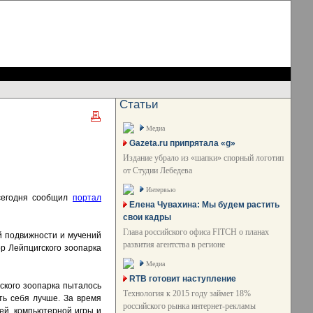
Статьи
Медиа
Gazeta.ru припрятала «g»
Издание убрало из «шапки» спорный логотип
от Студии Лебедева
Интервью
 сегодня сообщил
портал
Елена Чувахина: Мы будем растить
свои кадры
Глава российского офиса FITCH о планах
ой подвижности и мучений
развития агентства в регионе
р Лейпцигского зоопарка
Медиа
RTB готовит наступление
гского зоопарка пыталось
Технология к 2015 году займет 18%
ть себя лучше. За время
российского рынка интернет-рекламы
ей, компьютерной игры и