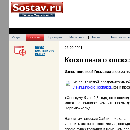
|
|
|
|
|
Медиа
Реклама
Брендинг
Маркетинг
Бизнес
Политика и э
Карта
28.09.2011
рекламного
рынка
Косоглазого опос
Известного всей Германии зверька у
Из-за тяжёлой продолжительно
Лейпцигского зоопарка
, где и про
«Опоссуму было 3,5 года, но в послед
животное пришлось усыпить. Но мы де
Йорг Йюнхольд.
Напомним, опоссум Хайди приехала 
излечить зверя от косоглазия, посад
своего существования в немецком зоо