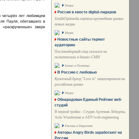
Медиа
Россия в хвосте digital-лидеров
и четырёх лет любимцем
ZenithOptimedia оценила крупнейшие рынки
еля Пауля, обитавшего в
новых медиа
и «раскрученные» звери
Медиа
Новостные сайты теряют
аудиторию
Послевыборный спад сказался на
политических и бизнес-СМИ
Бизнес и Политика
В Россию с любовью
Культовый бренд "Love is" лицензировали на
российском рынке
Медиа
Обнародован Единый Рейтинг веб-
студий
В первой тройке - Студия Артемия Лебедева,
Actis Wunderman и ADV/web-engineering
Реклама и Маркетинг
Авторы Angry Birds заработают на
России