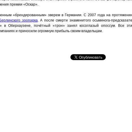
чения премии «Оскар».
венным «брендированным» зверем в Германии. С 2007 года на протяжени
Берлинского зоопарка
. А после смерти знаменитого осьминога-предсказат
» в Оберхаузене, почётный «трон» занял косоглазый опоссум. Все эт
ампаниях и приносили огромную прибыль своим владельцам.